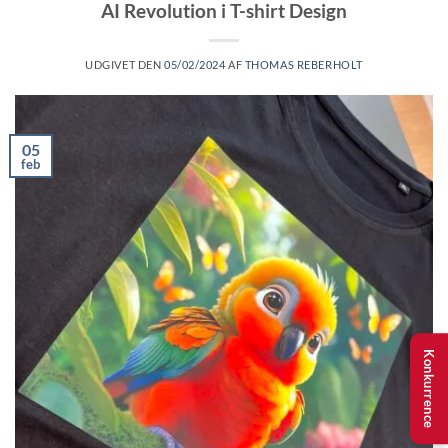
AI Revolution i T-shirt Design
UDGIVET DEN
05/02/2024
AF
THOMAS REBERHOLT
05
feb
Konkurrence