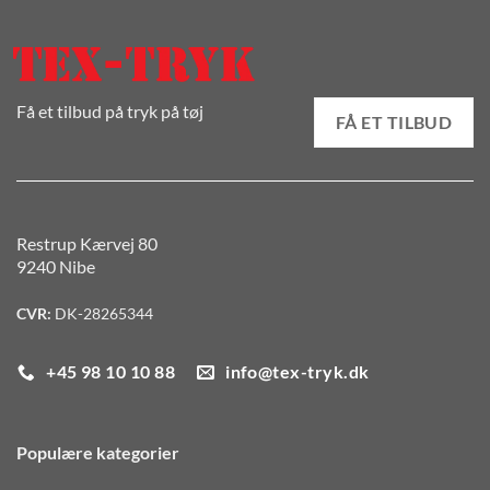
Få et tilbud på tryk på tøj
FÅ ET TILBUD
Restrup Kærvej 80
9240 Nibe
CVR:
DK-28265344
+45 98 10 10 88
info@tex-tryk.dk
Populære kategorier