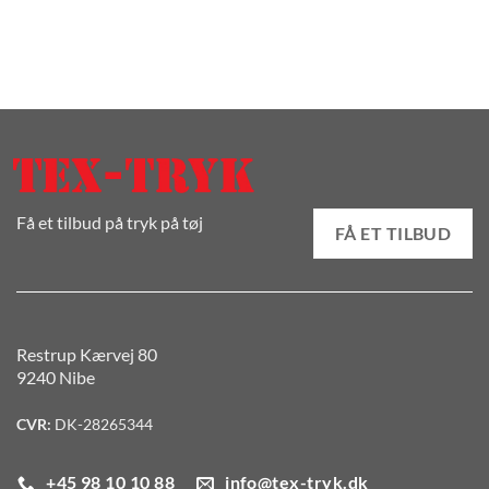
Få et tilbud på tryk på tøj
FÅ ET TILBUD
Restrup Kærvej 80
9240 Nibe
CVR:
DK-28265344
+45 98 10 10 88
info@tex-tryk.dk