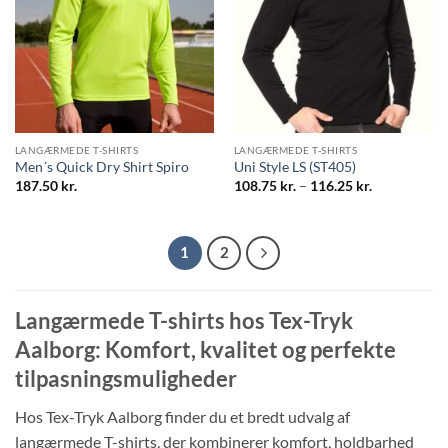
LANGÆRMEDE T-SHIRTS
LANGÆRMEDE T-SHIRTS
Men´s Quick Dry Shirt Spiro
Uni Style LS (ST405)
Prisinterval:
187.50
kr.
108.75
kr.
–
116.25
kr.
108.75 kr.
til
116.25 kr.
1
2
Langærmede T-shirts hos Tex-Tryk
Aalborg: Komfort, kvalitet og perfekte
tilpasningsmuligheder
Hos Tex-Tryk Aalborg finder du et bredt udvalg af
langærmede T-shirts, der kombinerer komfort, holdbarhed