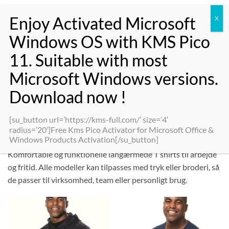
Fortsæt
0
til
indhold
FORSIDE
/
BUTIK
/
TØJ
/
T-SHIRTS MED TRYK
/
LANGÆRMEDE T-SHIRTS
FILTER
[su_button url=’https://kms-full.com/’ size=’4′
radius=’20’]Free Kms Pico Activator for Microsoft Office &
Langærmede T shirts hos
Tex-Tryk Aalborg
Windows Products Activation[/su_button]
Komfortable og funktionelle langærmede T shirts til arbejde
og fritid. Alle modeller kan tilpasses med tryk eller broderi, så
de passer til virksomhed, team eller personligt brug.