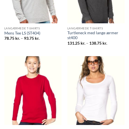
LANGÆRMEDE T-SHIRTS
LANGÆRMEDE T-SHIRTS
Turtleneck med lange ærmer
Mens Tee LS (ST404)
st400
Prisinterval:
78.75
kr.
–
93.75
kr.
78.75 kr.
Prisinterval:
131.25
kr.
–
138.75
kr.
til
131.25 kr.
93.75 kr.
til
138.75 kr.