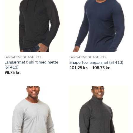
LANGÆRMEDE T-SHIRTS
LANGÆRMEDE T-SHIRTS
Langærmet t-shirt med hætte
Shape Tee langærmet (ST413)
(ST411)
Prisinterval:
101.25
kr.
–
108.75
kr.
101.25 kr.
98.75
kr.
til
108.75 kr.