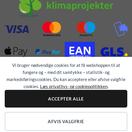
Vi bruger nødvendige cookies for at få webshoppen til at
fungere og – med dit samtykke – statistik- og
markedsføringscookies. Du kan acceptere eller afvise valgfrie
cookies.
Læs privatlivs- og cookiepolitikken
.
Alle rettigheder forbeholdes © 1976 - 2026
TEX-
ACCEPTER ALLE
TRYK
AFVIS VALGFRIE
COOKIEINDSTILLINGER