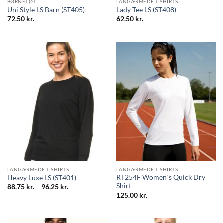
BØRNETØJ
LANGÆRMEDE T-SHIRTS
Uni Style LS Barn (ST405)
Lady Tee LS (ST408)
72.50
kr.
62.50
kr.
LANGÆRMEDE T-SHIRTS
LANGÆRMEDE T-SHIRTS
RT254F Women´s Quick Dry
Heavy Luxe LS (ST401)
Shirt
Prisinterval:
88.75
kr.
–
96.25
kr.
88.75 kr.
125.00
kr.
til
96.25 kr.