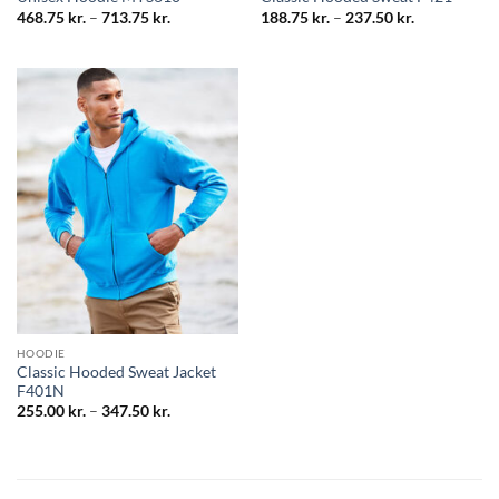
Prisinterval:
Prisinterval:
468.75
kr.
–
713.75
kr.
188.75
kr.
–
237.50
kr.
468.75 kr.
188.75 kr.
til
til
713.75 kr.
237.50 kr.
HOODIE
Classic Hooded Sweat Jacket
F401N
Prisinterval:
255.00
kr.
–
347.50
kr.
255.00 kr.
til
347.50 kr.