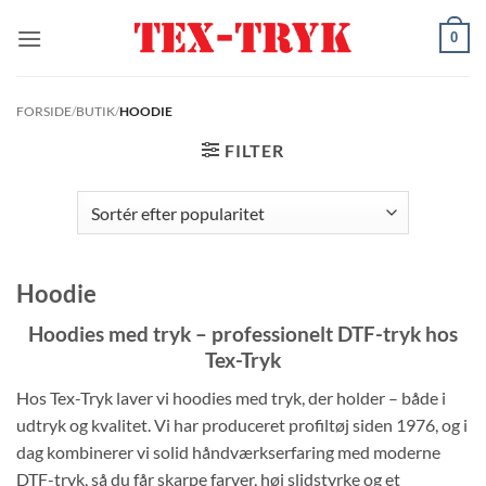
Fortsæt
0
til
indhold
FORSIDE
/
BUTIK
/
HOODIE
FILTER
Hoodie
Hoodies med tryk – professionelt DTF-tryk hos
Tex-Tryk
Hos Tex-Tryk laver vi hoodies med tryk, der holder – både i
udtryk og kvalitet. Vi har produceret profiltøj siden 1976, og i
dag kombinerer vi solid håndværkserfaring med moderne
DTF-tryk, så du får skarpe farver, høj slidstyrke og et