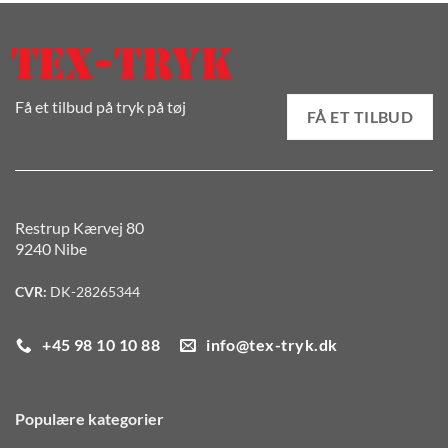
Få et tilbud på tryk på tøj
FÅ ET TILBUD
Restrup Kærvej 80
9240 Nibe
CVR:
DK-28265344
+45 98 10 10 88
info@tex-tryk.dk
Populære kategorier