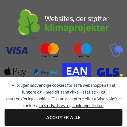
Vi bruger nødvendige cookies for at få webshoppen til at
fungere og – med dit samtykke – statistik- og
markedsføringscookies. Du kan acceptere eller afvise valgfrie
cookies.
Læs privatlivs- og cookiepolitikken
.
Alle rettigheder forbeholdes © 1976 - 2026
TEX-
ACCEPTER ALLE
TRYK