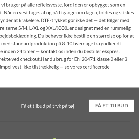
vi bruger på alle refleksveste, fordi den er opbygget som en
t. Når en vest tages af og på ti gange om dagen, foldes og stikkes
begynder at krakelere. DTF-trykket gør ikke det — det følger med
ørrelserne S/M, L/XL og XXL/XXXL er designet med en rummelig
ejdsbeklædning. Du behøver ikke bestille en størrelse op for at
anmark med standardproduktion på 8-10 hverdage fra godkendt
se inden 24 timer — kontakt os inden du bestiller ekspres.
kte ved checkout.Har du brug for EN 20471 klasse 2 eller 3
mpel vest ikke tilstrækkelig — se vores certificerede
Få et tilbud på tryk på tøj
FÅ ET TILBUD