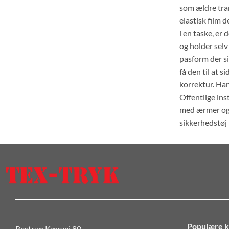
som ældre tran
elastisk film 
i en taske, er
og holder sel
pasform der s
få den til at 
korrektur. Har
Offentlige in
med ærmer og f
sikkerhedstøj 
Populære k
Restrup Kærvej 80