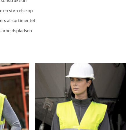
h konstruktion
e en størrelse op
ærs af sortimentet
på arbejdspladsen