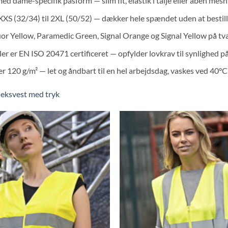
ed dame-specifik pasform — slim fit, elastik i talje eller åben mes
 XXS (32/34) til 2XL (50/52) — dækker hele spændet uden at bestill
uor Yellow, Paramedic Green, Signal Orange og Signal Yellow på tv
ler er EN ISO 20471 certificeret — opfylder lovkrav til synlighed 
 120 g/m² — let og åndbart til en hel arbejdsdag, vaskes ved 40°C
fleksvest med tryk