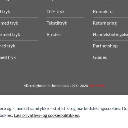
d tryk
DTF-tryk
Kontakt os
 med tryk
Tekstiltryk
Returnering
e med tryk
Broderi
Handelsbetingels
med tryk
Partnershop
med tryk
Guides
Alle rettigheder forbeholdes © 1976 - 2026
TEX-TRYK
gere og – med dit samtykke – statistik- og markedsføringscookies. Du
cookies.
Læs privatlivs- og cookiepolitikken
.