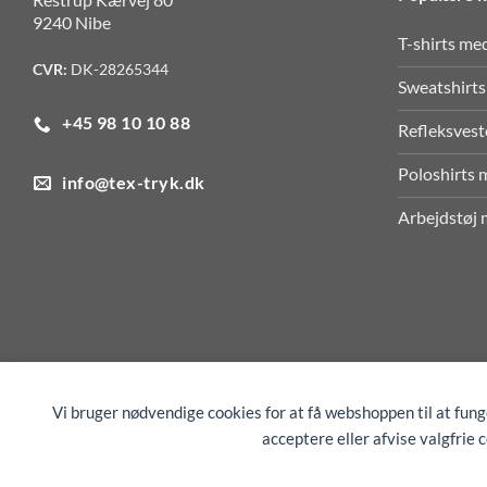
9240 Nibe
T-shirts me
CVR:
DK-28265344
Sweatshirts
+45 98 10 10 88
Refleksvest
Poloshirts 
info@tex-tryk.dk
Arbejdstøj 
Vi bruger nødvendige cookies for at få webshoppen til at fun
acceptere eller afvise valgfrie 