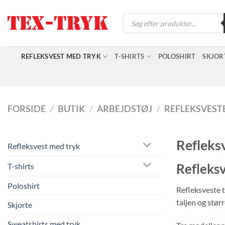
Fortsæt
Products
til
search
indhold
REFLEKSVEST MED TRYK
T-SHIRTS
POLOSHIRT
SKJOR
FORSIDE
/
BUTIK
/
ARBEJDSTØJ
/
REFLEKSVEST
Refleksv
Refleksvest med tryk
Refleksv
T-shirts
Poloshirt
Refleksveste t
taljen og stør
Skjorte
Sweatshirts med tryk