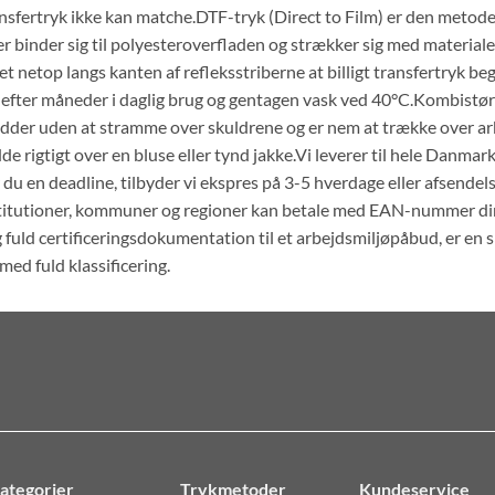
sfertryk ikke kan matche.DTF-tryk (Direct to Film) er den metode 
der binder sig til polyesteroverfladen og strækker sig med materiale
 det netop langs kanten af refleksstriberne at billigt transfertryk 
v efter måneder i daglig brug og gentagen vask ved 40°C.Kombist
idder uden at stramme over skuldrene og er nem at trække over arb
sidde rigtigt over en bluse eller tynd jakke.Vi leverer til hele D
 du en deadline, tilbyder vi ekspres på 3-5 hverdage eller afsendel
stitutioner, kommuner og regioner kan betale med EAN-nummer dire
uld certificeringsdokumentation til et arbejdsmiljøpåbud, er en si
med fuld klassificering.
ategorier
Trykmetoder
Kundeservice