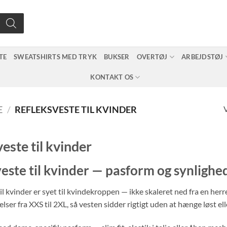
TE
SWEATSHIRTS MED TRYK
BUKSER
OVERTØJ
ARBEJDSTØJ
KONTAKT OS
V
E
/
REFLEKSVESTE TIL KVINDER
este til kvinder
este til kvinder — pasform og synlighe
il kvinder er syet til kvindekroppen — ikke skaleret ned fra en herr
relser fra XXS til 2XL, så vesten sidder rigtigt uden at hænge løst 