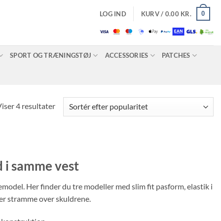
0
LOG IND
KURV /
0.00
KR.
SPORT OG TRÆNINGSTØJ
ACCESSORIES
PATCHES
Sorteret
iser 4 resultater
efter
popularitet
d i samme vest
emodel. Her finder du tre modeller med slim fit pasform, elastik i
eller stramme over skuldrene.