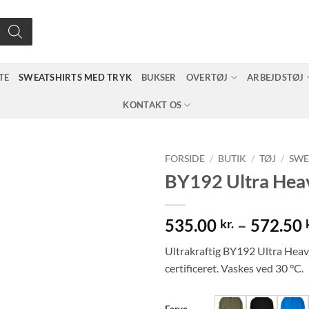
TE
SWEATSHIRTS MED TRYK
BUKSER
OVERTØJ
ARBEJDSTØJ
KONTAKT OS
FORSIDE
/
BUTIK
/
TØJ
/
SWE
BY192 Ultra Hea
535.00
–
572.50
kr.
Ultrakraftig BY192 Ultra Hea
certificeret. Vaskes ved 30 °C.
Farve