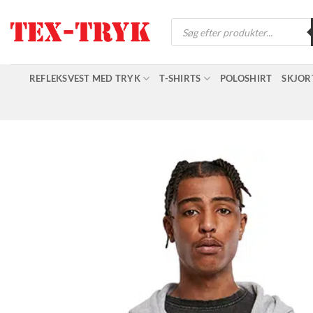
Fortsæt
Products
til
search
indhold
REFLEKSVEST MED TRYK
T-SHIRTS
POLOSHIRT
SKJOR