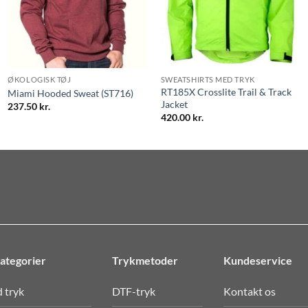
ØKOLOGISK TØJ
SWEATSHIRTS MED TRYK
RT185X Crosslite Trail & Track
Miami Hooded Sweat (ST716)
Jacket
:
237.50
kr.
420.00
kr.
ategorier
Trykmetoder
Kundeservice
d tryk
DTF-tryk
Kontakt os