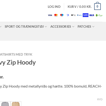
0
LOG IND
KURV /
0.00
KR.
SPORT OG TRÆNINGSTØJ
ACCESSORIES
PATCHES
ATSHIRTS MED TRYK
vy Zip Hoody
Prisinterval:
kr.
535.00 kr.
vy Zip Hoody med metallynlås og hætte. 100% bomuld, REACH-
til
572.50 kr.
RYD