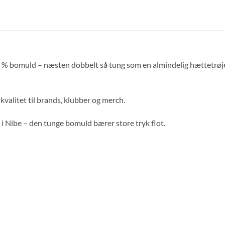
0 % bomuld – næsten dobbelt så tung som en almindelig hættetrøje. 
-kvalitet til brands, klubber og merch.
i Nibe – den tunge bomuld bærer store tryk flot.