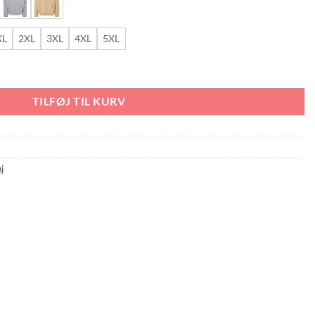
XL
2XL
3XL
4XL
5XL
al
TILFØJ TIL KURV
j