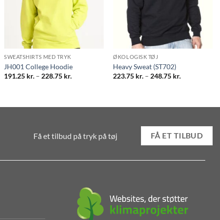
SWEATSHIRTS MED TRYK
ØKOLOGISK TØJ
JH001 College Hoodie
Heavy Sweat (ST702)
Prisinterval:
Prisinterval:
191.25
kr.
–
228.75
kr.
223.75
kr.
–
248.75
kr.
191.25 kr.
223.75 kr.
til
til
228.75 kr.
248.75 kr.
Få et tilbud på tryk på tøj
FÅ ET TILBUD