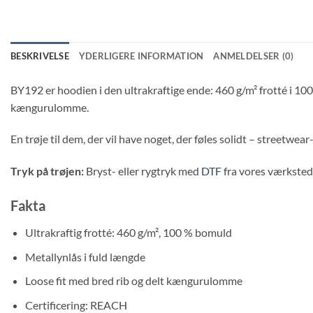
BESKRIVELSE
YDERLIGERE INFORMATION
ANMELDELSER (0)
BY192 er hoodien i den ultrakraftige ende: 460 g/m² frotté i 10
kængurulomme.
En trøje til dem, der vil have noget, der føles solidt – streetwear
Tryk på trøjen:
Bryst- eller rygtryk med
DTF
fra vores værksted 
Fakta
Ultrakraftig frotté: 460 g/m², 100 % bomuld
Metallynlås i fuld længde
Loose fit med bred rib og delt kængurulomme
Certificering: REACH