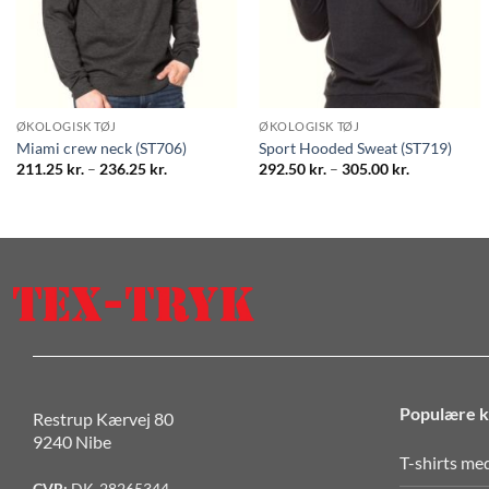
ØKOLOGISK TØJ
ØKOLOGISK TØJ
Miami crew neck (ST706)
Sport Hooded Sweat (ST719)
Prisinterval:
Prisinterval
211.25
kr.
–
236.25
kr.
292.50
kr.
–
305.00
kr.
211.25 kr.
292.50 kr.
til
til
236.25 kr.
305.00 kr.
Populære k
Restrup Kærvej 80
9240 Nibe
T-shirts me
CVR:
DK-28265344