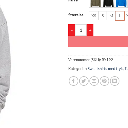
Størrelse
XS
S
M
L
BY192 Ultra Heavy Zip Hoody ant
Varenummer (SKU):
BY192
Kategorier:
Sweatshirts med tryk
,
Tø