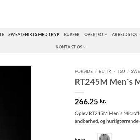
TE
SWEATSHIRTS MED TRYK
BUKSER
OVERTØJ
ARBEJDSTØJ
KONTAKT OS
FORSIDE
/
BUTIK
/
TØJ
/
SWE
RT245M Men´s Mi
266.25
kr.
Oplev RT245M Men´s Microflee
åndbarhed, og hurtigtørrende eg
Farve