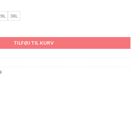
2XL
3XL
 antal
TILFØJ TIL KURV
j