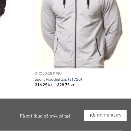
ØKOLOGISK TØJ
Sport Hooded Zip (ST728)
Prisinterval:
316.25
kr.
–
328.75
kr.
316.25 kr.
til
328.75 kr.
Få et tilbud på tryk på tøj
FÅ ET TILBUD