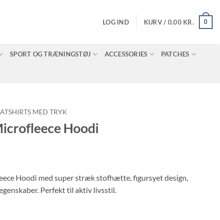
0
LOG IND
KURV /
0.00
KR.
SPORT OG TRÆNINGSTØJ
ACCESSORIES
PATCHES
ATSHIRTS MED TRYK
crofleece Hoodi
ce Hoodi med super stræk stofhætte, figursyet design,
enskaber. Perfekt til aktiv livsstil.