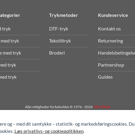
ategorier
Trykmetoder
Kundeservice
d tryk
DTF-tryk
Kontakt os
 med tryk
Tekstiltryk
Returnering
e med tryk
Broderi
Handelsbetingels
med tryk
Partnershop
med tryk
Guides
Alle rettigheder forbeholdes © 1976 - 2026
TEX-TRYK
gere og – med dit samtykke – statistik- og markedsføringscookies. Du
cookies.
Læs privatlivs- og cookiepolitikken
.