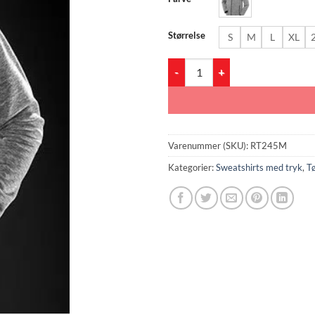
Størrelse
S
M
L
XL
RT245M Men´s Microfleece Hoodi
Varenummer (SKU):
RT245M
Kategorier:
Sweatshirts med tryk
,
Tø