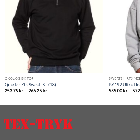
ØKOLOGISK TØJ
SWEATSHIRTS ME
Quarter Zip Sweat (ST713)
BY192 Ultra He
Prisinterval:
253.75
kr.
–
266.25
kr.
535.00
kr.
–
572
253.75 kr.
til
266.25 kr.