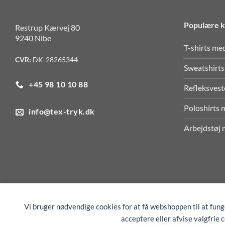
Populære k
Restrup Kærvej 80
9240 Nibe
T-shirts me
CVR:
DK-28265344
Sweatshirts
+45 98 10 10 88
Refleksvest
Poloshirts 
info@tex-tryk.dk
Arbejdstøj 
Vi bruger nødvendige cookies for at få webshoppen til at fun
COOKIEINDSTILLINGER
acceptere eller afvise valgfrie 