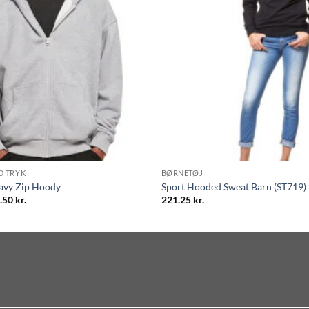
D TRYK
BØRNETØJ
avy Zip Hoody
Sport Hooded Sweat Barn (ST719)
Prisinterval:
.50
kr.
221.25
kr.
535.00 kr.
til
572.50 kr.