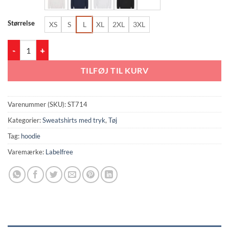
202.50 kr.
Størrelse
XS
S
L
XL
2XL
3XL
ST714 Classic Hoodie antal
TILFØJ TIL KURV
Varenummer (SKU):
ST714
Kategorier:
Sweatshirts med tryk
,
Tøj
Tag:
hoodie
Varemærke:
Labelfree