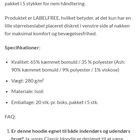
pakket i 5 stykker for nem håndtering.
Produktet er LABELFREE, hvilket betyder, at det kun har en
lille størrelseslabel placeret diskret i venstre side af nakken
for maksimal komfort og bevægelsesfrihed.
Specifikationer:
Kvalitet: 65% kæmmet bomuld / 35 % polyester (Ash:
90% kæmmet bomuld / 9% polyester / 1% viskose)
Vægt: 280 g/m²
Materiale: Isoli
Emballage: 20 stk. pr. boks, pakket i 5 stk.
FAQ:
Er denne hoodie egnet til både indendørs og udendørs
brug?
Ja, vores Classic Hoodie er designet til at være