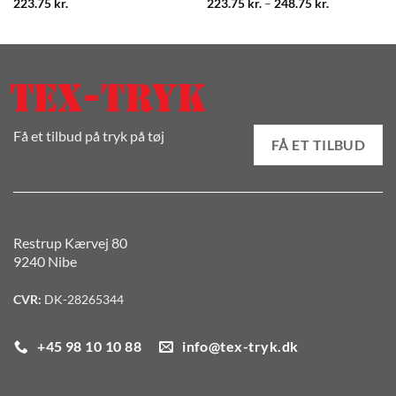
Prisinterval:
223.75
kr.
223.75
kr.
–
248.75
kr.
223.75 kr.
til
248.75 kr.
Få et tilbud på tryk på tøj
FÅ ET TILBUD
Restrup Kærvej 80
9240 Nibe
CVR:
DK-28265344
+45 98 10 10 88
info@tex-tryk.dk