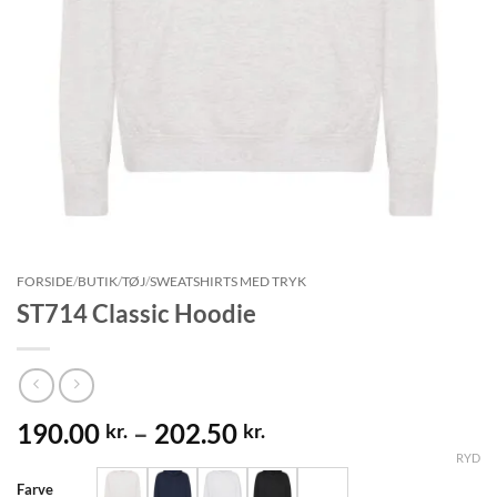
FORSIDE
/
BUTIK
/
TØJ
/
SWEATSHIRTS MED TRYK
ST714 Classic Hoodie
Prisinterval:
190.00
–
202.50
kr.
kr.
190.00 kr.
RYD
til
Farve