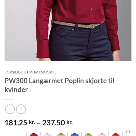
FORSIDE
/
BUTIK
/
TØJ
/
SKJORTE
PW300 Langærmet Poplin skjorte til
kvinder
Prisinterval:
181.25
–
237.50
kr.
kr.
181.25 kr.
RYD