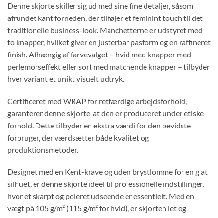
Denne skjorte skiller sig ud med sine fine detaljer, såsom
afrundet kant forneden, der tilføjer et feminint touch til det
traditionelle business-look. Manchetterne er udstyret med
to knapper, hvilket giver en justerbar pasform og en raffineret
finish. Afhængig af farvevalget – hvid med knapper med
perlemorseffekt eller sort med matchende knapper – tilbyder
hver variant et unikt visuelt udtryk.
Certificeret med WRAP for retfærdige arbejdsforhold,
garanterer denne skjorte, at den er produceret under etiske
forhold. Dette tilbyder en ekstra værdi for den bevidste
forbruger, der værdsætter både kvalitet og
produktionsmetoder.
Designet med en Kent-krave og uden brystlomme for en glat
silhuet, er denne skjorte ideel til professionelle indstillinger,
hvor et skarpt og poleret udseende er essentielt. Med en
vægt på 105 g/m² (115 g/m² for hvid), er skjorten let og