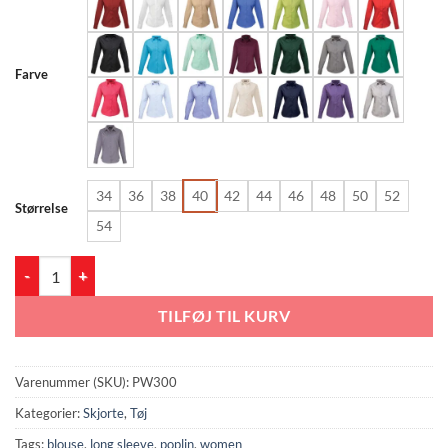
til
237.50 kr.
Farve
34
36
38
40
42
44
46
48
50
52
Størrelse
54
PW300 Langærmet Poplin skjorte til kvinder antal
TILFØJ TIL KURV
Varenummer (SKU):
PW300
Kategorier:
Skjorte
,
Tøj
Tags:
blouse
,
long sleeve
,
poplin
,
women