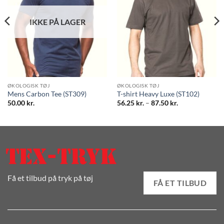
IKKE PÅ LAGER
ØKOLOGISK TØJ
ØKOLOGISK TØJ
Mens Carbon Tee (ST309)
T-shirt Heavy Luxe (ST102)
Prisinterval:
50.00
kr.
56.25
kr.
–
87.50
kr.
56.25 kr.
til
87.50 kr.
Få et tilbud på tryk på tøj
FÅ ET TILBUD