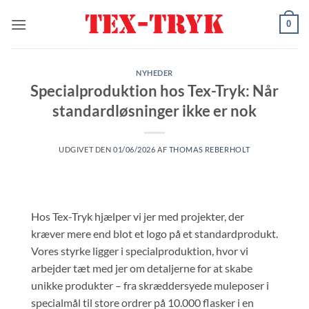
Fortsæt
0
til
indhold
NYHEDER
Specialproduktion hos Tex-Tryk: Når
standardløsninger ikke er nok
UDGIVET DEN
01/06/2026
AF
THOMAS REBERHOLT
Hos Tex-Tryk hjælper vi jer med projekter, der
kræver mere end blot et logo på et standardprodukt.
Vores styrke ligger i specialproduktion, hvor vi
arbejder tæt med jer om detaljerne for at skabe
unikke produkter – fra skræddersyede muleposer i
specialmål til store ordrer på 10.000 flasker i en