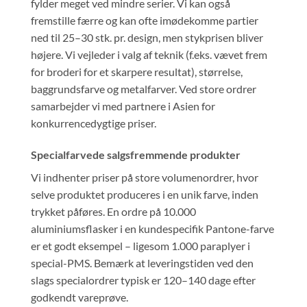
fylder meget ved mindre serier. Vi kan også
fremstille færre og kan ofte imødekomme partier
ned til 25–30 stk. pr. design, men stykprisen bliver
højere. Vi vejleder i valg af teknik (f.eks. vævet frem
for broderi for et skarpere resultat), størrelse,
baggrundsfarve og metalfarver. Ved store ordrer
samarbejder vi med partnere i Asien for
konkurrencedygtige priser.
Specialfarvede salgsfremmende produkter
Vi indhenter priser på store volumenordrer, hvor
selve produktet produceres i en unik farve, inden
trykket påføres. En ordre på 10.000
aluminiumsflasker i en kundespecifik Pantone-farve
er et godt eksempel – ligesom 1.000 paraplyer i
special-PMS. Bemærk at leveringstiden ved den
slags specialordrer typisk er 120–140 dage efter
godkendt vareprøve.