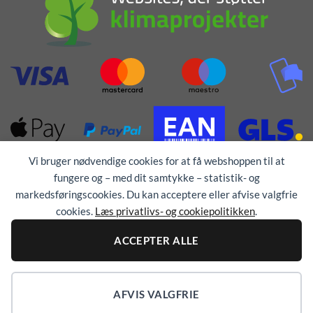
Vi bruger nødvendige cookies for at få webshoppen til at
fungere og – med dit samtykke – statistik- og
markedsføringscookies. Du kan acceptere eller afvise valgfrie
cookies.
Læs privatlivs- og cookiepolitikken
.
Alle rettigheder forbeholdes © 1976 - 2026
TEX-
ACCEPTER ALLE
TRYK
AFVIS VALGFRIE
COOKIEINDSTILLINGER