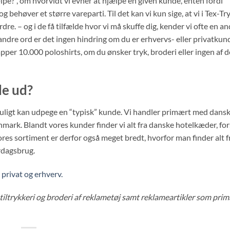
høver et større vareparti. Til det kan vi kun sige, at vi i Tex-Tr
rdre. – og i de få tilfælde hvor vi må skuffe dig, kender vi ofte en a
andre ord er det ingen hindring om du er erhvervs- eller privatkun
pper 10.000 poloshirts, om du ønsker tryk, broderi eller ingen af 
de ud?
muligt kan udpege en “typisk” kunde. Vi handler primært med dans
nmark. Blandt vores kunder finder vi alt fra danske hotelkæder, for
ores sortiment er derfor også meget bredt, hvorfor man finder alt f
erdagsbrug.
l privat og erhverv.
tiltrykkeri og broderi af reklametøj samt reklameartikler som pri