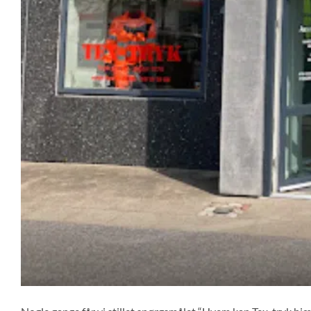
Nogle gange får vi stillet spørgsmålet “Hvem kan Tex-tryk hjæ