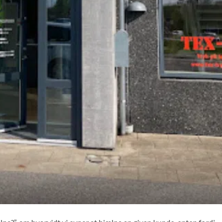
lpe?”, om hvorvidt vi evner at hjælpe en given kunde, enten fordi