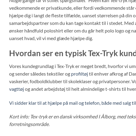
vedkommende er privatkunde, eller fordi vedkommende står og be
hjælpe dig i langt de fleste tilfælde, uanset størrelsen på din o
samarbejdspartner som du kan tage kontakt til i stedet. Med 
ønsker håndfuld poloshirt eller om du går helt polo logo og na
uanset hvad, vil vi med glæde hjælpe dig.
Hvordan ser en typisk Tex-Tryk kun
Vores kundegrundlag i Tex-Tryk er meget bredt, hvorfor vi u
og sender således tekstiler og
profiltøj
til enhver afkrog af Da
vaskerier, fodboldklubber til skoleklaser og privatpersoner. V
vagttøj
og andet arbejdstøj til helt almindelige t-shirts til hv
Vi sidder klar til at hjælpe på mail og telefon, både med salg ti
Kort info: Tex-tryk er en dansk virksomhed I Ålborg, med
teks
forretningsområde.