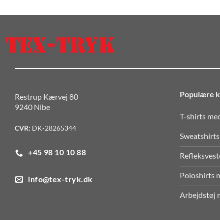
Populære k
Restrup Kærvej 80
9240 Nibe
T-shirts med
CVR:
DK-28265344
Sweatshirts
+45 98 10 10 88
Refleksvest
Poloshirts m
info@tex-tryk.dk
Arbejdstøj 