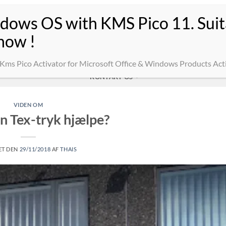
E
SWEATSHIRTS MED TRYK
BUKSER
OVERTØJ
ARBEJDSTØJ
d dit eget tryk
KONTAKT OS
nyhedsbrev, så er du automatisk med i lodtrækningen hvert kvartal.
ller logo, de vil have – værdi op til 500 kr.
VIDEN OM
 Tex-tryk hjælpe?
T DEN
29/11/2018
AF
THAIS
tryk, profiltøj og lodtrækningen. Du kan altid afmelde igen.