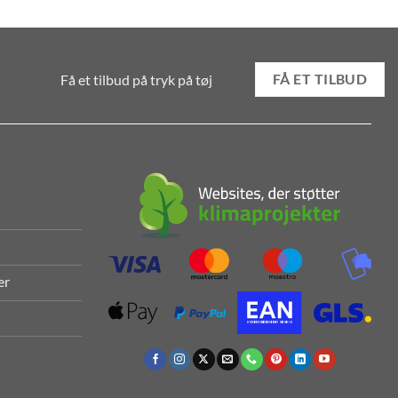
Få et tilbud på tryk på tøj
FÅ ET TILBUD
r