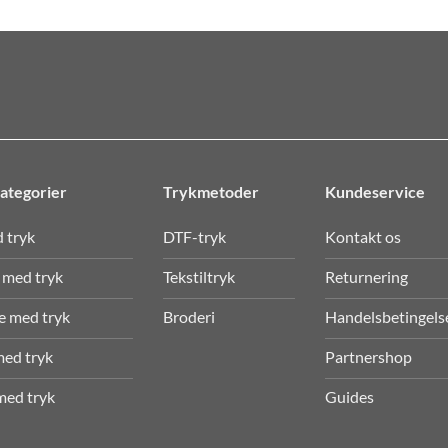
ategorier
Trykmetoder
Kundeservice
 tryk
DTF-tryk
Kontakt os
 med tryk
Tekstiltryk
Returnering
e med tryk
Broderi
Handelsbetingelse
ed tryk
Partnershop
med tryk
Guides