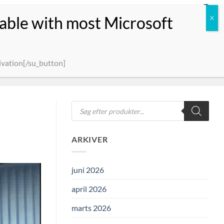
0
LOG IND
KURV /
0.00
KR.
SPORT OG TRÆNINGSTØJ
ACCESSORIES
PATCHES
CLOSE
 Vinderen får en hoodie
Products
search
ARKIVER
juni 2026
april 2026
marts 2026