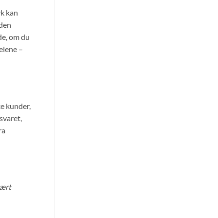
yk kan
nden
de, om du
delene –
ke kunder,
svaret,
ra
mært