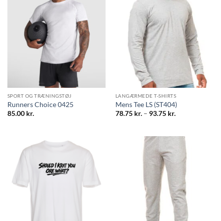
SPORT OG TRÆNINGSTØJ
LANGÆRMEDE T-SHIRTS
Runners Choice 0425
Mens Tee LS (ST404)
Prisinterval:
85.00
kr.
78.75
kr.
–
93.75
kr.
78.75 kr.
til
93.75 kr.