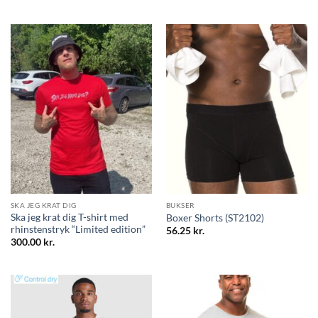
SKA JEG KRAT DIG
BUKSER
Ska jeg krat dig T-shirt med
Boxer Shorts (ST2102)
rhinstenstryk “Limited edition”
56.25
kr.
300.00
kr.