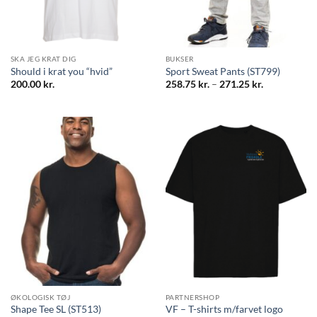
SKA JEG KRAT DIG
BUKSER
Should i krat you “hvid”
Sport Sweat Pants (ST799)
Prisinterval:
200.00
kr.
258.75
kr.
–
271.25
kr.
258.75 kr.
til
271.25 kr.
ØKOLOGISK TØJ
PARTNERSHOP
Shape Tee SL (ST513)
VF – T-shirts m/farvet logo
Prisinterval:
75.00
kr.
–
82.50
kr.
111.25
kr.
75.00 kr.
til
82.50 kr.