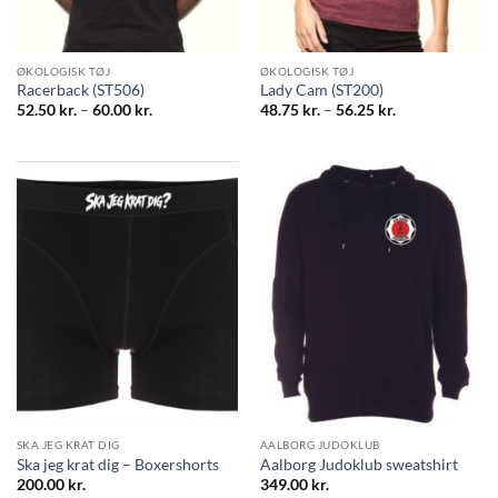
ØKOLOGISK TØJ
ØKOLOGISK TØJ
Racerback (ST506)
Lady Cam (ST200)
Prisinterval:
Prisinterval:
52.50
kr.
–
60.00
kr.
48.75
kr.
–
56.25
kr.
52.50 kr.
48.75 kr.
til
til
60.00 kr.
56.25 kr.
SKA JEG KRAT DIG
AALBORG JUDOKLUB
Ska jeg krat dig – Boxershorts
Aalborg Judoklub sweatshirt
200.00
kr.
349.00
kr.