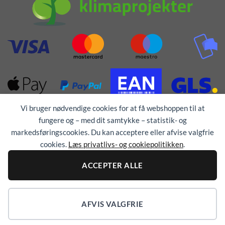
Vi bruger nødvendige cookies for at få webshoppen til at
fungere og – med dit samtykke – statistik- og
Alle rettigheder forbeholdes © 1976 - 2026
TEX-
markedsføringscookies. Du kan acceptere eller afvise valgfrie
TRYK
cookies.
Læs privatlivs- og cookiepolitikken
.
ACCEPTER ALLE
AFVIS VALGFRIE
COOKIEINDSTILLINGER