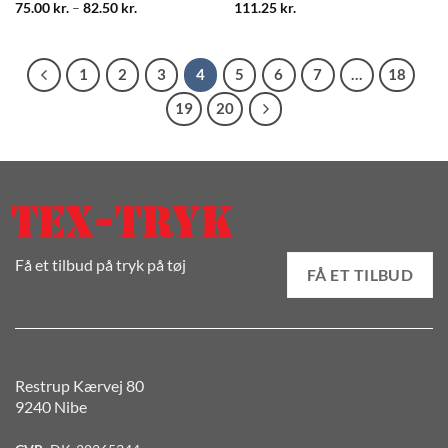
1
2
3
4
5
6
7
…
18
19
20
Få et tilbud på tryk på tøj
FÅ ET TILBUD
Restrup Kærvej 80
9240 Nibe
CVR:
DK-28265344