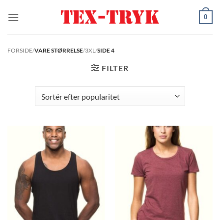
Fortsæt
0
til
indhold
FORSIDE
/
VARE STØRRELSE
/
3XL
/
SIDE 4
FILTER
E-mail
SKRIV MIG OP