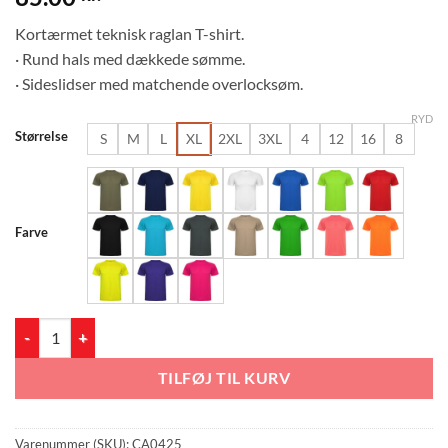
Kortærmet teknisk raglan T-shirt.
· Rund hals med dækkede sømme.
· Sideslidser med matchende overlocksøm.
RYD
Størrelse
S
M
L
XL
2XL
3XL
4
12
16
8
Farve
Runners Choice 0425 antal
TILFØJ TIL KURV
Varenummer (SKU):
CA0425