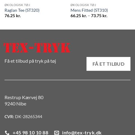
ØKOLOGISK TØJ
ØKOLOGISK TØJ
Raglan Tee (ST320)
Mens Fitted (ST310)
Prisinterval:
76.25
kr.
66.25
kr.
–
73.75
kr.
66.25 kr.
til
73.75 kr.
Få et tilbud på tryk på tøj
FÅ ET TILBUD
Restrup Kærvej 80
9240 Nibe
CVR:
DK-28265344
+45 98 10 10 88
info@tex-tryk.dk