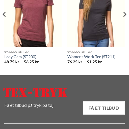
ØKOLOGISK TØJ
ØKOLOGISK TØJ
Lady Cam (ST200)
Womens Work Tee (ST211)
Prisinterval:
Prisinterval:
48.75
kr.
–
56.25
kr.
76.25
kr.
–
91.25
kr.
48.75 kr.
76.25 kr.
til
til
56.25 kr.
91.25 kr.
Få et tilbud på tryk på tøj
FÅ ET TILBUD