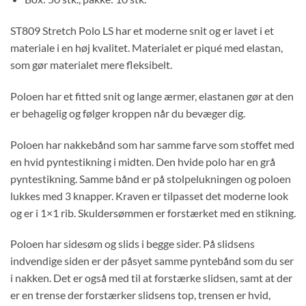
ST809 Stretch Polo LS har et moderne snit og er lavet i et
materiale i en høj kvalitet. Materialet er piqué med elastan,
som gør materialet mere fleksibelt.
Poloen har et fitted snit og lange ærmer, elastanen gør at den
er behagelig og følger kroppen når du bevæger dig.
Poloen har nakkebånd som har samme farve som stoffet med
en hvid pyntestikning i midten. Den hvide polo har en grå
pyntestikning. Samme bånd er på stolpelukningen og poloen
lukkes med 3 knapper. Kraven er tilpasset det moderne look
og er i 1×1 rib. Skuldersømmen er forstærket med en stikning.
Poloen har sidesøm og slids i begge sider. På slidsens
indvendige siden er der påsyet samme pyntebånd som du ser
i nakken. Det er også med til at forstærke slidsen, samt at der
er en trense der forstærker slidsens top, trensen er hvid,