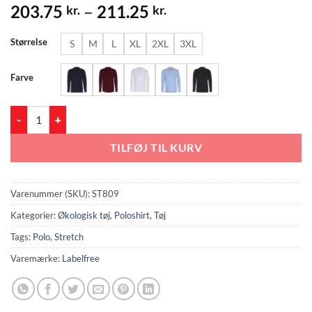
Prisinterval:
203.75
–
211.25
kr.
kr.
203.75 kr.
til
Størrelse
S
M
L
XL
2XL
3XL
211.25 kr.
Farve
Stretch Polo LS (ST809) antal
TILFØJ TIL KURV
Varenummer (SKU):
ST809
Kategorier:
Økologisk tøj
,
Poloshirt
,
Tøj
Tags:
Polo
,
Stretch
Varemærke:
Labelfree