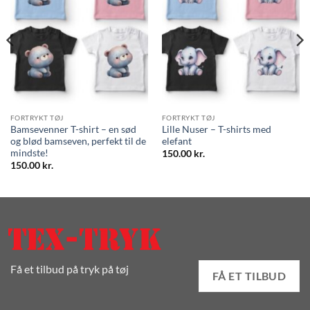
FORTRYKT TØJ
FORTRYKT TØJ
Bamsevenner T-shirt – en sød
Lille Nuser – T-shirts med
og blød bamseven, perfekt til de
elefant
mindste!
150.00
kr.
150.00
kr.
Få et tilbud på tryk på tøj
FÅ ET TILBUD