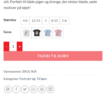
stil. Perfekt til både piger og drenge, der elsker bløde, søde
motiver på tøjet!
Størrelse
4/6
12/14
S
8/10
2 år
Farve
Lille Pote - T-shirts med kattekilling antal
TILFØJ TIL KURV
Varenummer (SKU):
N/A
Kategorier:
Fortrykt tøj
,
Til børn