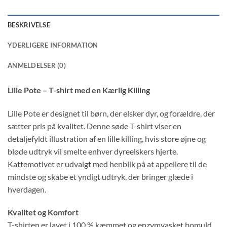
BESKRIVELSE
YDERLIGERE INFORMATION
ANMELDELSER (0)
Lille Pote – T-shirt med en Kærlig Killing
Lille Pote er designet til børn, der elsker dyr, og forældre, der
sætter pris på kvalitet. Denne søde T-shirt viser en
detaljefyldt illustration af en lille killing, hvis store øjne og
bløde udtryk vil smelte enhver dyreelskers hjerte.
Kattemotivet er udvalgt med henblik på at appellere til de
mindste og skabe et yndigt udtryk, der bringer glæde i
hverdagen.
Kvalitet og Komfort
T-shirten er lavet i 100 % kæmmet og enzymvasket bomuld,