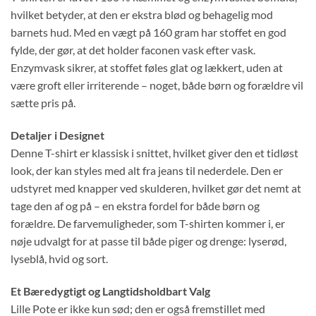
hvilket betyder, at den er ekstra blød og behagelig mod
barnets hud. Med en vægt på 160 gram har stoffet en god
fylde, der gør, at det holder faconen vask efter vask.
Enzymvask sikrer, at stoffet føles glat og lækkert, uden at
være groft eller irriterende – noget, både børn og forældre vil
sætte pris på.
Detaljer i Designet
Denne T-shirt er klassisk i snittet, hvilket giver den et tidløst
look, der kan styles med alt fra jeans til nederdele. Den er
udstyret med knapper ved skulderen, hvilket gør det nemt at
tage den af og på – en ekstra fordel for både børn og
forældre. De farvemuligheder, som T-shirten kommer i, er
nøje udvalgt for at passe til både piger og drenge: lyserød,
lyseblå, hvid og sort.
Et Bæredygtigt og Langtidsholdbart Valg
Lille Pote er ikke kun sød; den er også fremstillet med