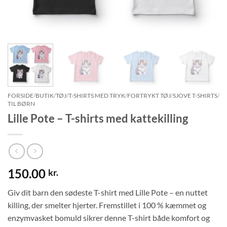
FORSIDE
/
BUTIK
/
TØJ
/
T-SHIRTS MED TRYK
/
FORTRYKT TØJ
/
SJOVE T-SHIRTS
/
TIL BØRN
Lille Pote – T-shirts med kattekilling
150.00
kr.
Giv dit barn den sødeste T-shirt med Lille Pote – en nuttet
killing, der smelter hjerter. Fremstillet i 100 % kæmmet og
enzymvasket bomuld sikrer denne T-shirt både komfort og