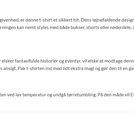
ivenhed, er denne t-shirt et sikkert hit. Dens iøjnefaldende design gø
ingen kan nemt styles med både bukser, shorts eller nederdele, så 
er elsker fantasifulde historier og eventyr, vil elske at modtage 
s ansigt. Pak t-shirten ind med lidt ekstra magi og gør den til en gav
hirten ved lav temperatur og undgå tørretumbling. På den måde vil 