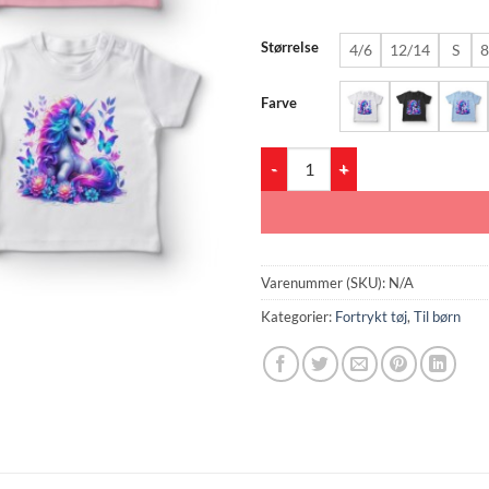
Størrelse
4/6
12/14
S
8
Farve
Eventyr Enhjørningen antal
Varenummer (SKU):
N/A
Kategorier:
Fortrykt tøj
,
Til børn