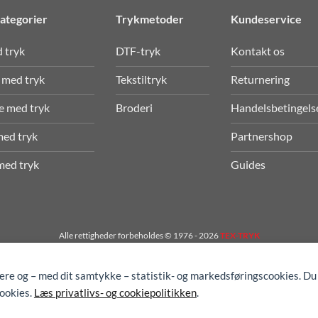
ategorier
Trykmetoder
Kundeservice
d tryk
DTF-tryk
Kontakt os
 med tryk
Tekstiltryk
Returnering
e med tryk
Broderi
Handelsbetingels
med tryk
Partnershop
med tryk
Guides
Alle rettigheder forbeholdes © 1976 - 2026
TEX-TRYK
gere og – med dit samtykke – statistik- og markedsføringscookies. Du
cookies.
Læs privatlivs- og cookiepolitikken
.