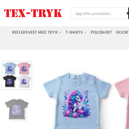
Fortsæt
Products
til
search
indhold
REFLEKSVEST MED TRYK
T-SHIRTS
POLOSHIRT
SKJOR