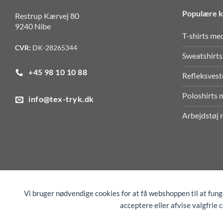
Populære k
Restrup Kærvej 80
9240 Nibe
T-shirts me
CVR:
DK-28265344
Sweatshirts
+45 98 10 10 88
Refleksvest
Poloshirts 
info@tex-tryk.dk
Arbejdstøj 
Vi bruger nødvendige cookies for at få webshoppen til at fun
COOKIEINDSTILLINGER
acceptere eller afvise valgfrie 