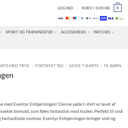
0
LOG IND
KURV /
0.00
KR.
SPORT OG TRÆNINGSTØJ
ACCESSORIES
PATCHES
HIRTS MED TRYK
/
FORTRYKT TØJ
/
SJOVE T-SHIRTS
/
TIL BØRN
ngen
se med Eventyr Enhjørningen! Denne søde t-shirt er lavet af
sket bomuld, som føles fantastisk mod huden. Perfekt til små
g fantasifulde motiver. Eventyr Enhjørningen bringer smil og