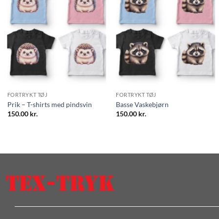
FORTRYKT TØJ
FORTRYKT TØJ
Prik – T-shirts med pindsvin
Basse Vaskebjørn
150.00
kr.
150.00
kr.