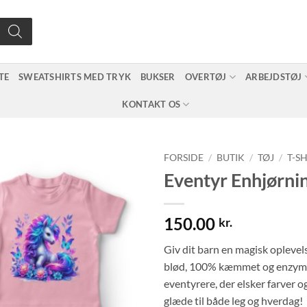
TE
SWEATSHIRTS MED TRYK
BUKSER
OVERTØJ
ARBEJDSTØJ
KONTAKT OS
FORSIDE
/
BUTIK
/
TØJ
/
T-S
Eventyr Enhjørni
150.00
kr.
Giv dit barn en magisk oplevel
blød, 100% kæmmet og enzymva
eventyrere, der elsker farver o
glæde til både leg og hverdag!