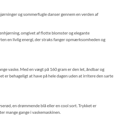
enhjørninger og sommerfugle danser gennem en verden af
 enhjørning, omgivet af flotte blomster og elegante
rten en livlig energi, der straks fanger opmærksomheden og
mange vaske. Med en vægt på 160 gram er den let, åndbar og
t er behageligt at have på hele dagen uden at irritere den sarte
yserød, en drømmende blå eller en cool sort. Trykket er
 efter mange gange i vaskemaskinen.