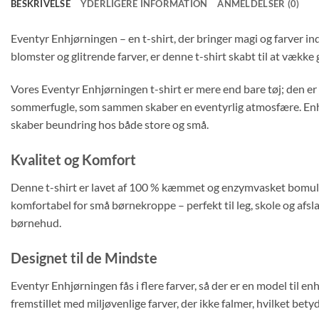
BESKRIVELSE
YDERLIGERE INFORMATION
ANMELDELSER (0)
Eventyr Enhjørningen – en t-shirt, der bringer magi og farver 
blomster og glitrende farver, er denne t-shirt skabt til at vække
Vores Eventyr Enhjørningen t-shirt er mere end bare tøj; den er e
sommerfugle, som sammen skaber en eventyrlig atmosfære. Enhjør
skaber beundring hos både store og små.
Kvalitet og Komfort
Denne t-shirt er lavet af 100 % kæmmet og enzymvasket bomuld, h
komfortabel for små børnekroppe – perfekt til leg, skole og afsl
børnehud.
Designet til de Mindste
Eventyr Enhjørningen fås i flere farver, så der er en model til 
fremstillet med miljøvenlige farver, der ikke falmer, hvilket bet