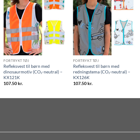
FORTRYKT TØJ
FORTRYKT TØJ
Refleksvest til børn med
Refleksvest til børn med
dinosaurmotiv (CO₂-neutral) –
redningstema (CO₂-neutral) –
KX121K
KX126K
107.50
kr.
107.50
kr.