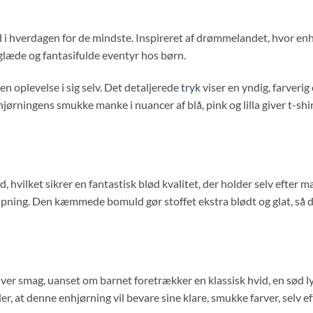
ind i hverdagen for de mindste. Inspireret af drømmelandet, hvor 
 glæde og fantasifulde eventyr hos børn.
n oplevelse i sig selv. Det detaljerede
tryk
viser en yndig, farverig
ningens smukke manke i nuancer af blå, pink og lilla giver t-shi
vilket sikrer en fantastisk blød kvalitet, der holder selv efter 
apning. Den kæmmede bomuld gør stoffet ekstra blødt og glat, så de
enhver smag, uanset om barnet foretrækker en klassisk hvid, en sød l
yder, at denne enhjørning vil bevare sine klare, smukke farver, selv