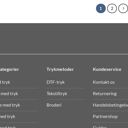
1
2
ategorier
Trykmetoder
Kundeservice
d tryk
DTF-tryk
Kontakt os
 med tryk
Tekstiltryk
Returnering
e med tryk
Broderi
Handelsbetingels
med tryk
Partnershop
med tryk
Guides