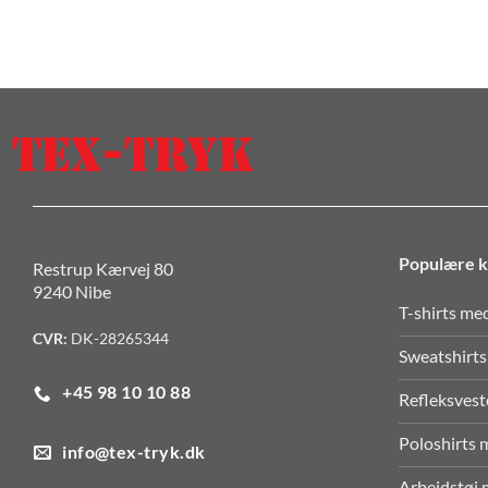
Populære k
Restrup Kærvej 80
9240 Nibe
T-shirts me
CVR:
DK-28265344
Sweatshirts
+45 98 10 10 88
Refleksvest
Poloshirts 
info@tex-tryk.dk
Arbejdstøj 