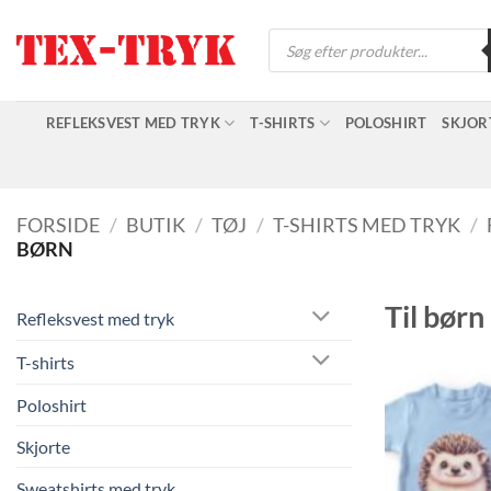
Fortsæt
Products
til
search
indhold
REFLEKSVEST MED TRYK
T-SHIRTS
POLOSHIRT
SKJOR
FORSIDE
/
BUTIK
/
TØJ
/
T-SHIRTS MED TRYK
/
BØRN
Til børn
Refleksvest med tryk
T-shirts
Poloshirt
Skjorte
Sweatshirts med tryk