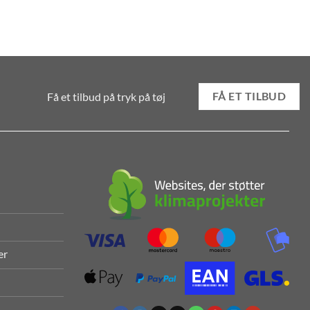
Få et tilbud på tryk på tøj
FÅ ET TILBUD
er