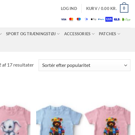
0
LOG IND
KURV /
0.00
KR.
SPORT OG TRÆNINGSTØJ
ACCESSORIES
PATCHES
Sorteret
 af 17 resultater
efter
popularitet