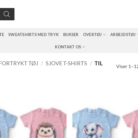
TE
SWEATSHIRTS MED TRYK
BUKSER
OVERTØJ
ARBEJDSTØJ
KONTAKT OS
FORTRYKT TØJ
/
SJOVE T-SHIRTS
/
TIL
Viser 1–12