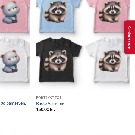
Konkurrence
FORTRYKT TØJ
blød bamseven,
Basse Vaskebjørn
150.00
kr.