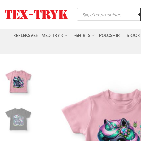
Fortsæt
Products
til
search
indhold
REFLEKSVEST MED TRYK
T-SHIRTS
POLOSHIRT
SKJOR