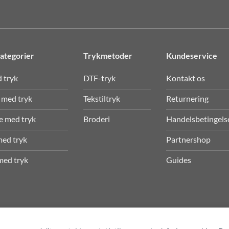
ategorier
Trykmetoder
Kundeservice
d tryk
DTF-tryk
Kontakt os
 med tryk
Tekstiltryk
Returnering
e med tryk
Broderi
Handelsbetingels
med tryk
Partnershop
med tryk
Guides
Alle rettigheder forbeholdes © 1976 - 2026
TEX-TRYK