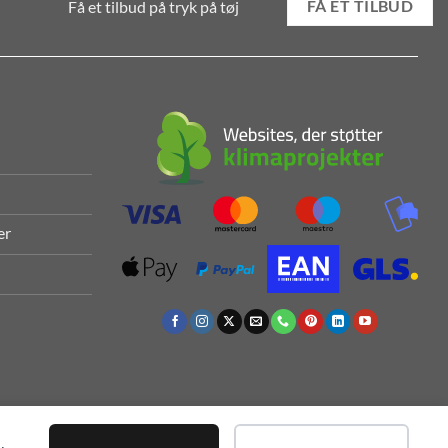
Få et tilbud på tryk på tøj
FÅ ET TILBUD
er