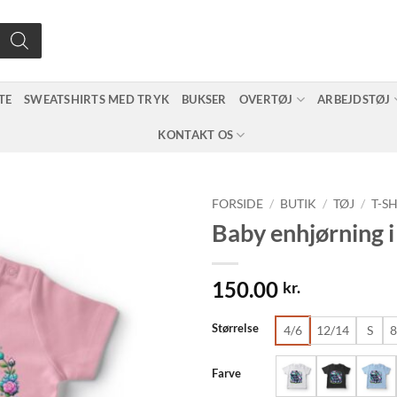
TE
SWEATSHIRTS MED TRYK
BUKSER
OVERTØJ
ARBEJDSTØJ
KONTAKT OS
FORSIDE
/
BUTIK
/
TØJ
/
T-S
Baby enhjørning i
150.00
kr.
Størrelse
4/6
12/14
S
8
Farve