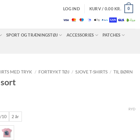
0
LOG IND
KURV /
0.00
KR.
SPORT OG TRÆNINGSTØJ
ACCESSORIES
PATCHES
HIRTS MED TRYK
/
FORTRYKT TØJ
/
SJOVE T-SHIRTS
/
TIL BØRN
 sort
RYD
/10
2 år