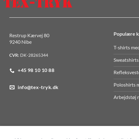
Populære k
Restrup Kærvej 80
9240 Nibe
T-shirts me
CVR:
DK-28265344
Sweatshirts
+45 98 10 10 88
Refleksvest
Poloshirts 
info@tex-tryk.dk
Arbejdstøj 