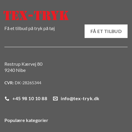
Få et tilbud på tryk på tøj
FÅ ET TILBUD
Restrup Kærvej 80
9240 Nibe
CVR:
DK-28265344
+45 98 10 10 88
info@tex-tryk.dk
Populære kategorier