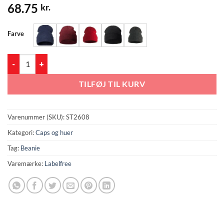
68.75
kr.
Farve
Beastie Beanie (ST2608) antal
TILFØJ TIL KURV
Varenummer (SKU):
ST2608
Kategori:
Caps og huer
Tag:
Beanie
Varemærke:
Labelfree