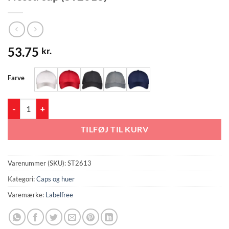
53.75
kr.
Farve
Nessa cap (ST2613) antal
TILFØJ TIL KURV
Varenummer (SKU):
ST2613
Kategori:
Caps og huer
Varemærke:
Labelfree