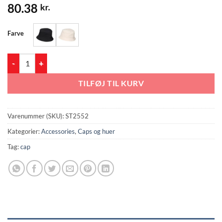
80.38
kr.
Farve
ST2552 Bøllehat 62cm antal
TILFØJ TIL KURV
Varenummer (SKU):
ST2552
Kategorier:
Accessories
,
Caps og huer
Tag:
cap