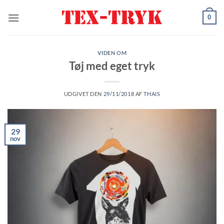
Fortsæt
0
til
indhold
VIDEN OM
Tøj med eget tryk
UDGIVET DEN
29/11/2018
AF
THAIS
29
nov