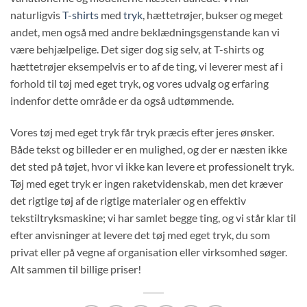
naturligvis
T-shirts
med
tryk
, hættetrøjer, bukser og meget
andet, men også med andre beklædningsgenstande kan vi
være behjælpelige. Det siger dog sig selv, at T-shirts og
hættetrøjer eksempelvis er to af de ting, vi leverer mest af i
forhold til tøj med eget tryk, og vores udvalg og erfaring
indenfor dette område er da også udtømmende.
Vores tøj med eget tryk får tryk præcis efter jeres ønsker.
Både tekst og billeder er en mulighed, og der er næsten ikke
det sted på tøjet, hvor vi ikke kan levere et professionelt tryk.
Tøj med eget tryk er ingen raketvidenskab, men det kræver
det rigtige tøj af de rigtige materialer og en effektiv
tekstiltryksmaskine; vi har samlet begge ting, og vi står klar til
efter anvisninger at levere det tøj med eget tryk, du som
privat eller på vegne af organisation eller virksomhed søger.
Alt sammen til billige priser!