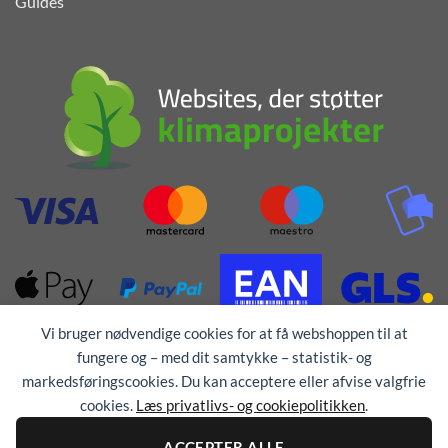
Guides
Vi bruger nødvendige cookies for at få webshoppen til at
fungere og – med dit samtykke – statistik- og
markedsføringscookies. Du kan acceptere eller afvise valgfrie
cookies.
Læs privatlivs- og cookiepolitikken
.
Alle rettigheder forbeholdes © 1976 - 2026
TEX-
ACCEPTER ALLE