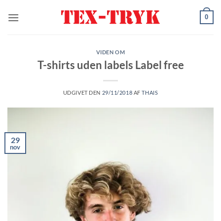
Fortsæt
0
til
indhold
VIDEN OM
T-shirts uden labels Label free
UDGIVET DEN
29/11/2018
AF
THAIS
29
nov