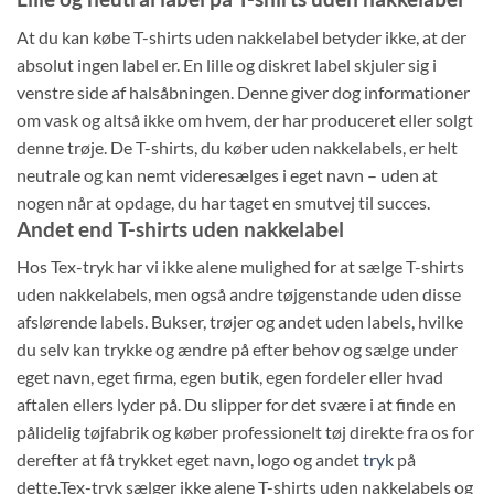
At du kan købe T-shirts uden nakkelabel betyder ikke, at der
absolut ingen label er. En lille og diskret label skjuler sig i
venstre side af halsåbningen. Denne giver dog informationer
om vask og altså ikke om hvem, der har produceret eller solgt
denne trøje. De T-shirts, du køber uden nakkelabels, er helt
neutrale og kan nemt videresælges i eget navn – uden at
nogen når at opdage, du har taget en smutvej til succes.
Andet end T-shirts uden nakkelabel
Hos Tex-tryk har vi ikke alene mulighed for at sælge T-shirts
uden nakkelabels, men også andre tøjgenstande uden disse
afslørende labels. Bukser, trøjer og andet uden labels, hvilke
du selv kan trykke og ændre på efter behov og sælge under
eget navn, eget firma, egen butik, egen fordeler eller hvad
aftalen ellers lyder på. Du slipper for det svære i at finde en
pålidelig tøjfabrik og køber professionelt tøj direkte fra os for
derefter at få trykket eget navn, logo og andet
tryk
på
dette.Tex-tryk sælger ikke alene T-shirts uden nakkelabels og