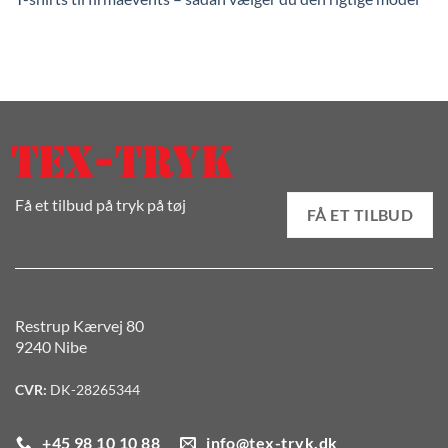
Få et tilbud på tryk på tøj
FÅ ET TILBUD
Restrup Kærvej 80
9240 Nibe
CVR:
DK-28265344
+45 98 10 10 88
info@tex-tryk.dk