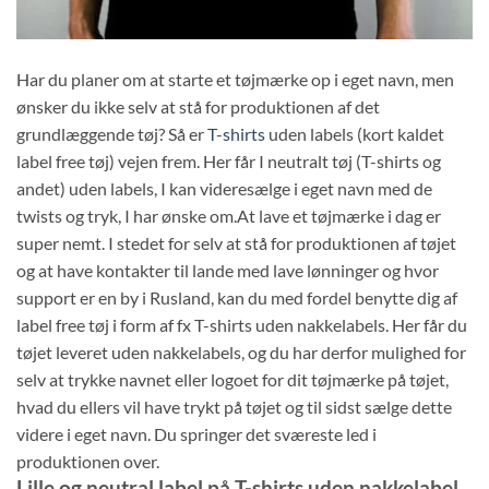
Har du planer om at starte et tøjmærke op i eget navn, men
ønsker du ikke selv at stå for produktionen af det
grundlæggende tøj? Så er
T-shirts
uden labels (kort kaldet
label free tøj) vejen frem. Her får I neutralt tøj (T-shirts og
andet) uden labels, I kan videresælge i eget navn med de
twists og tryk, I har ønske om.At lave et tøjmærke i dag er
super nemt. I stedet for selv at stå for produktionen af tøjet
og at have kontakter til lande med lave lønninger og hvor
support er en by i Rusland, kan du med fordel benytte dig af
label free tøj i form af fx T-shirts uden nakkelabels. Her får du
tøjet leveret uden nakkelabels, og du har derfor mulighed for
selv at trykke navnet eller logoet for dit tøjmærke på tøjet,
hvad du ellers vil have trykt på tøjet og til sidst sælge dette
videre i eget navn. Du springer det sværeste led i
produktionen over.
Lille og neutral label på T-shirts uden nakkelabel