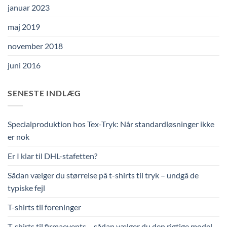
januar 2023
maj 2019
november 2018
juni 2016
SENESTE INDLÆG
Specialproduktion hos Tex-Tryk: Når standardløsninger ikke
er nok
Er I klar til DHL-stafetten?
Sådan vælger du størrelse på t-shirts til tryk – undgå de
typiske fejl
T-shirts til foreninger
T-shirts til firmaevents – sådan vælger du den rigtige model