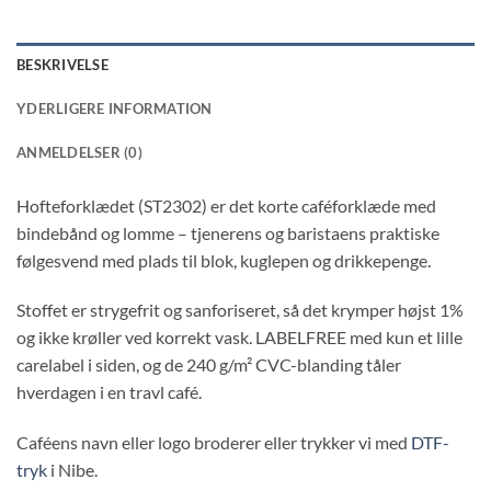
BESKRIVELSE
YDERLIGERE INFORMATION
ANMELDELSER (0)
Hofteforklædet (ST2302) er det korte caféforklæde med
bindebånd og lomme – tjenerens og baristaens praktiske
følgesvend med plads til blok, kuglepen og drikkepenge.
Stoffet er strygefrit og sanforiseret, så det krymper højst 1%
og ikke krøller ved korrekt vask. LABELFREE med kun et lille
carelabel i siden, og de 240 g/m² CVC-blanding tåler
hverdagen i en travl café.
Caféens navn eller logo broderer eller trykker vi med
DTF-
tryk
i Nibe.