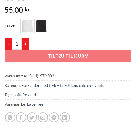
55.00
kr.
Farve
Hofteforklæde (ST2302) antal
TILFØJ TIL KURV
Varenummer (SKU):
ST2302
Kategori:
Forklæder med tryk – til køkken, café og events
Tag:
Hofteforklæd
Varemærke:
Labelfree