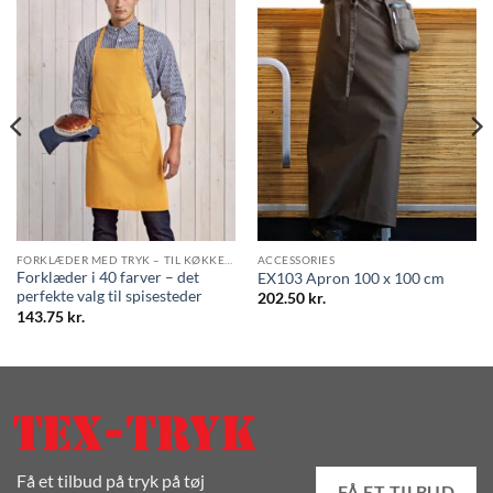
FORKLÆDER MED TRYK – TIL KØKKEN, CAFÉ OG EVENTS
ACCESSORIES
Forklæder i 40 farver – det
EX103 Apron 100 x 100 cm
perfekte valg til spisesteder
202.50
kr.
143.75
kr.
Få et tilbud på tryk på tøj
FÅ ET TILBUD