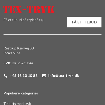
Få et tilbud på tryk på tøj
FÅ ET TILBUD
Restrup Kærvej 80
9240 Nibe
CVR:
DK-28265344
+45 98 10 10 88
info@tex-tryk.dk
Populære kategorier
T-shirts med tryk