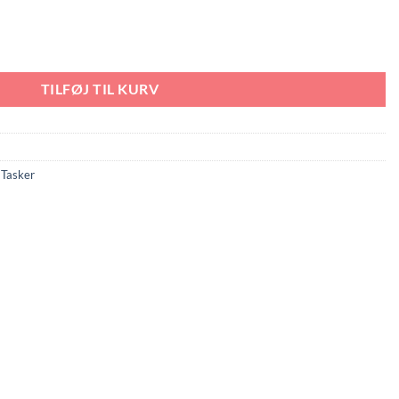
ulder Bag antal
TILFØJ TIL KURV
,
Tasker