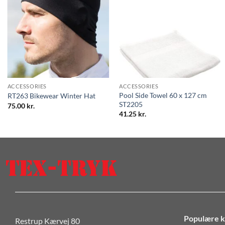
ACCESSORIES
ACCESSORIES
Pool Side Towel 60 x 127 cm
RT263 Bikewear Winter Hat
ST2205
75.00
kr.
41.25
kr.
Populære k
Restrup Kærvej 80