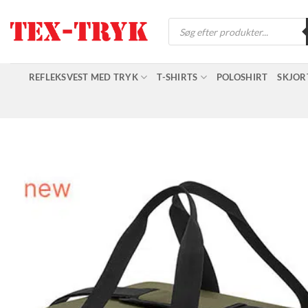
Fortsæt
Products
til
search
indhold
REFLEKSVEST MED TRYK
T-SHIRTS
POLOSHIRT
SKJOR