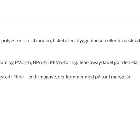
olyester – til stranden, fisketuren, byggepladsen eller firmasko
m og PVC-fri, BPA-fri PEVA-foring. Tear-away-label gør den klar t
sted i Nibe – en firmagave, der kommer med på tur i mange år.