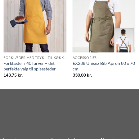
FORKLÆDER MED TRYK – TIL KØKKEN, CAFÉ OG EVENTS
ACCESSORIES
Forklæder i 40 farver – det
EX288 Unisex Bib Apron 80 x 70
perfekte valg til spisesteder
cm
143.75
kr.
330.00
kr.