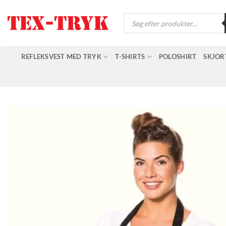
Fortsæt
Products
til
search
indhold
REFLEKSVEST MED TRYK
T-SHIRTS
POLOSHIRT
SKJOR