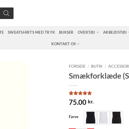
TE
SWEATSHIRTS MED TRYK
BUKSER
OVERTØJ
ARBEJDSTØJ
KONTAKT OS
FORSIDE
/
BUTIK
/
ACCESSOR
Smækforklæde (
Bedømt
1
75.00
kr.
som
5
ud
af 5 baseret
på
Farve
kundebedømmelse