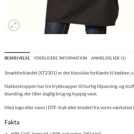
BESKRIVELSE
YDERLIGERE INFORMATION
ANMELDELSER (1)
Smækforklædet (ST2301) er det klassiske forklæde til køkken, c
Nakkestroppen har tre trykknapper til hurtig tilpasning, og stoff
blanding, der tåler daglig brug og hyppig vask.
Med logo eller navn i
DTF-tryk eller broderi
fra vores værksted i
Fakta
60% CVC-bomuld / 40% polyester, 240 g/m²