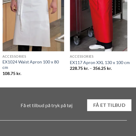
ACCESSORIES
ACCESSORIES
EX1024 Waist Apron 100 x 80
EX117 Apron XXL 130 x 100 cm
cm
Prisinterval:
228.75
kr.
–
356.25
kr.
228.75 kr.
108.75
kr.
til
356.25 kr.
Få et tilbud på tryk på tøj
FÅ ET TILBUD