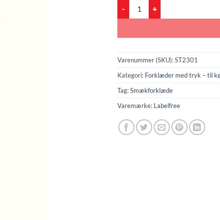
Smækforklæde (ST2301) antal
Varenummer (SKU):
ST2301
Kategori:
Forklæder med tryk – til k
Tag:
Smækforklæde
Varemærke:
Labelfree