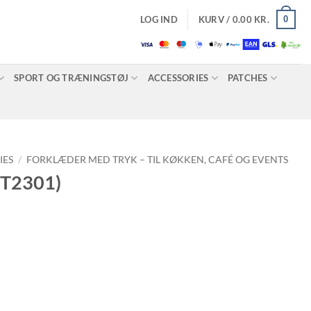
0
LOG IND
KURV /
0.00
KR.
SPORT OG TRÆNINGSTØJ
ACCESSORIES
PATCHES
IES
/
FORKLÆDER MED TRYK – TIL KØKKEN, CAFÉ OG EVENTS
ST2301)