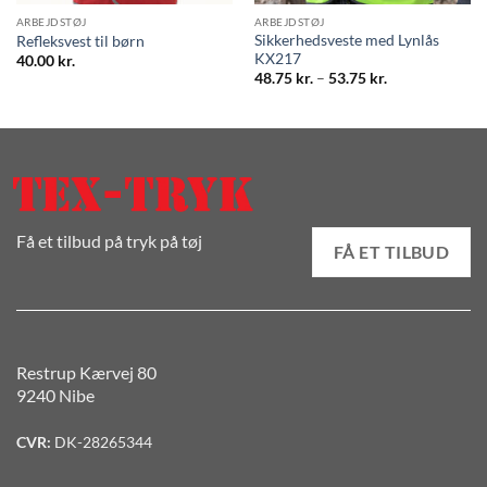
ARBEJDSTØJ
ARBEJDSTØJ
Sikkerhedsveste med Lynlås
Refleksvest til børn
KX217
40.00
kr.
Prisinterval:
48.75
kr.
–
53.75
kr.
48.75 kr.
til
53.75 kr.
Få et tilbud på tryk på tøj
FÅ ET TILBUD
Restrup Kærvej 80
9240 Nibe
CVR:
DK-28265344