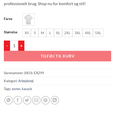
professionelt brug. Shop nu for komfort og stil!
Farve
Størrelse
XS
S
M
L
XL
2XL
3XL
4XL
5XL
EX299 Unisex Kasack, Soft Touch antal
TILFØJ TIL KURV
Varenummer (SKU):
EX299
Kategori:
Arbejdstøj
Tags:
exner
,
kasack