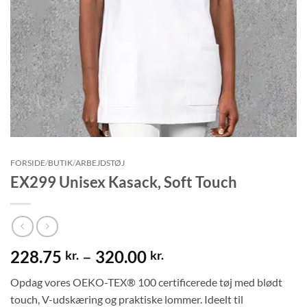
FORSIDE
/
BUTIK
/
ARBEJDSTØJ
EX299 Unisex Kasack, Soft Touch
Prisinterval:
228.75
–
320.00
kr.
kr.
228.75 kr.
Opdag vores OEKO-TEX® 100 certificerede tøj med blødt
til
touch, V-udskæring og praktiske lommer. Ideelt til
320.00 kr.