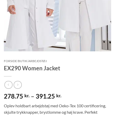
FORSIDE
/
BUTIK
/
ARBEJDSTØJ
EX290 Women Jacket
Prisinterval:
278.75
–
391.25
kr.
kr.
278.75 kr.
Oplev holdbart arbejdstøj med Oeko-Tex 100 certificering,
til
skjulte trykknapper, brystlomme og høj krave. Perfekt
391.25 kr.