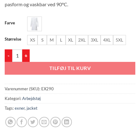
pasform og vaskbar ved 90°C.
Farve
Størrelse
XS
S
M
L
XL
2XL
3XL
4XL
5XL
EX290 Women Jacket antal
TILFØJ TIL KURV
Varenummer (SKU):
EX290
Kategori:
Arbejdstøj
Tags:
exner
,
jacket