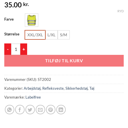
35.00
kr.
RYD
Farve
Størrelse
XXL/3XL
L/XL
S/M
Reflex (ST2002) antal
TILFØJ TIL KURV
Varenummer (SKU):
ST2002
Kategorier:
Arbejdstøj
,
Refleksveste
,
Sikkerhedstøj
,
Tøj
Varemærke:
Labelfree