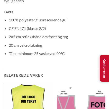
synligheden.
Fakta
100% polyester, fluorescerende gul
CE EN471 (klasse 2/2)
2×5 cm refleksbånd om front og ryg
20 cm velcrolukning
Tåler minimum 25 vaske ved 40°C
Konkurrence
RELATEREDE VARER