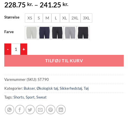
Prisinterval:
228.75
–
241.25
kr.
kr.
228.75 kr.
til
Størrelse
XS
S
M
L
XL
2XL
3XL
241.25 kr.
Farve
Sport Sweat Shorts (ST790) antal
TILFØJ TIL KURV
Varenummer (SKU):
ST790
Kategorier:
Bukser
,
Økologisk tøj
,
Sikkerhedstøj
,
Tøj
Tags:
Shorts
,
Sport
,
Sweat