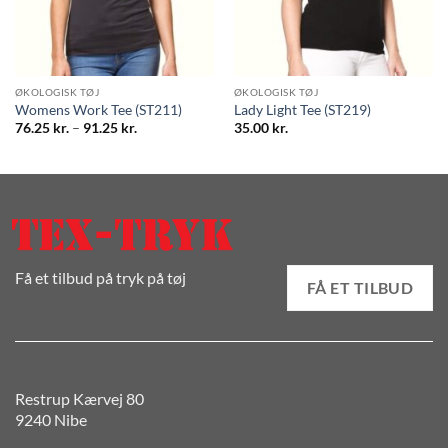
ØKOLOGISK TØJ
ØKOLOGISK TØJ
Womens Work Tee (ST211)
Lady Light Tee (ST219)
Prisinterval:
76.25
kr.
–
91.25
kr.
35.00
kr.
76.25 kr.
til
91.25 kr.
Få et tilbud på tryk på tøj
FÅ ET TILBUD
Restrup Kærvej 80
9240 Nibe