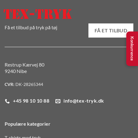
Få et tilbud på tryk på tøj
FÅ ET TILBUD
Konkurrence
Restrup Kærvej 80
9240 Nibe
CVR:
DK-28265344
+45 98 10 10 88
info@tex-tryk.dk
Populære kategorier
T-shirts med tryk