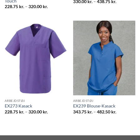
Touch
Prisinterval:
330.00
kr.
–
438.75
kr.
330.00 kr.
Prisinterval:
228.75
kr.
–
320.00
kr.
til
228.75 kr.
438.75 kr.
til
320.00 kr.
ARBEJDSTØJ
ARBEJDSTØJ
EX273 Kasack
EX239 Blouse-Kasack
Prisinterval:
Prisinterval:
228.75
kr.
–
320.00
kr.
343.75
kr.
–
482.50
kr.
228.75 kr.
343.75 kr.
til
til
320.00 kr.
482.50 kr.