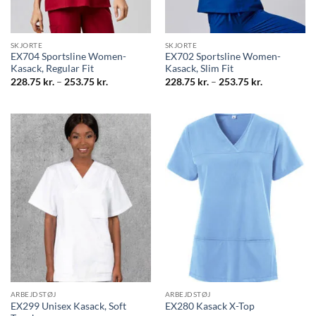
SKJORTE
SKJORTE
EX704 Sportsline Women-
EX702 Sportsline Women-
Kasack, Regular Fit
Kasack, Slim Fit
Prisinterval:
Prisinterval:
228.75
kr.
–
253.75
kr.
228.75
kr.
–
253.75
kr.
228.75 kr.
228.75 kr.
til
til
253.75 kr.
253.75 kr.
ARBEJDSTØJ
ARBEJDSTØJ
EX299 Unisex Kasack, Soft
EX280 Kasack X-Top