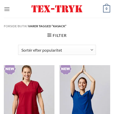
Fortsæt
0
til
indhold
FORSIDE
/
BUTIK
/
VARER TAGGED “KASACK”
FILTER