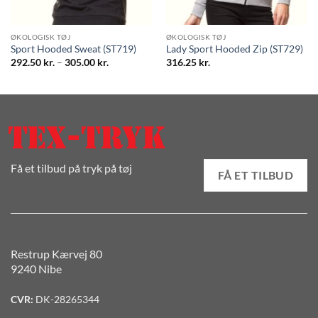
l:
ØKOLOGISK TØJ
ØKOLOGISK TØJ
Sport Hooded Sweat (ST719)
Lady Sport Hooded Zip (ST729)
Prisinterval:
292.50
kr.
–
305.00
kr.
316.25
kr.
292.50 kr.
til
305.00 kr.
Få et tilbud på tryk på tøj
FÅ ET TILBUD
Restrup Kærvej 80
9240 Nibe
CVR:
DK-28265344