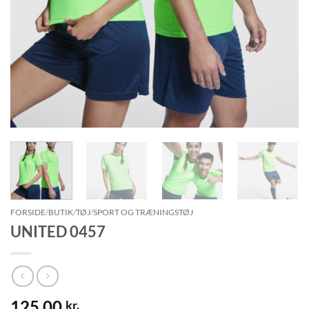
FORSIDE
/
BUTIK
/
TØJ
/
SPORT OG TRÆNINGSTØJ
UNITED 0457
125.00
kr.