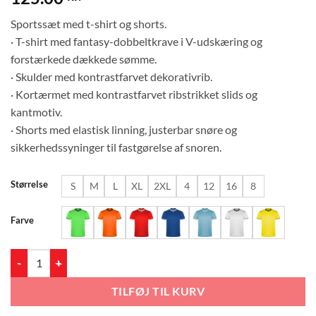
Sportssæt med t-shirt og shorts.
· T-shirt med fantasy-dobbeltkrave i V-udskæring og
forstærkede dækkede sømme.
· Skulder med kontrastfarvet dekorativrib.
· Kortærmet med kontrastfarvet ribstrikket slids og
kantmotiv.
· Shorts med elastisk linning, justerbar snøre og
sikkerhedssyninger til fastgørelse af snoren.
Størrelse
S
M
L
XL
2XL
4
12
16
8
Farve
UNITED 0457 antal
TILFØJ TIL KURV