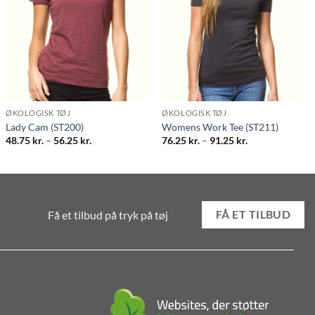
ØKOLOGISK TØJ
ØKOLOGISK TØJ
Lady Cam (ST200)
Womens Work Tee (ST211)
Prisinterval:
Prisinterval:
48.75
kr.
–
56.25
kr.
76.25
kr.
–
91.25
kr.
48.75 kr.
76.25 kr.
til
til
56.25 kr.
91.25 kr.
Få et tilbud på tryk på tøj
FÅ ET TILBUD