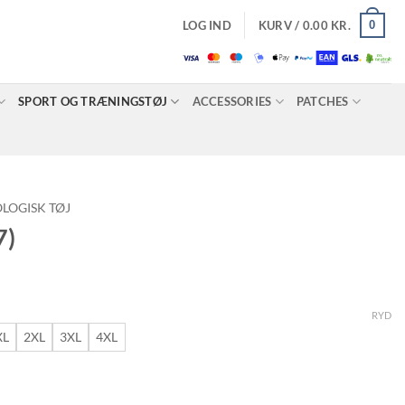
0
LOG IND
KURV /
0.00
KR.
SPORT OG TRÆNINGSTØJ
ACCESSORIES
PATCHES
LOGISK TØJ
7)
risinterval:
2.50 kr.
RYD
il
XL
2XL
3XL
4XL
7.50 kr.