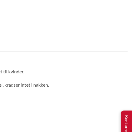
 til kvinder.
l, kradser intet i nakken.
Konkurrence