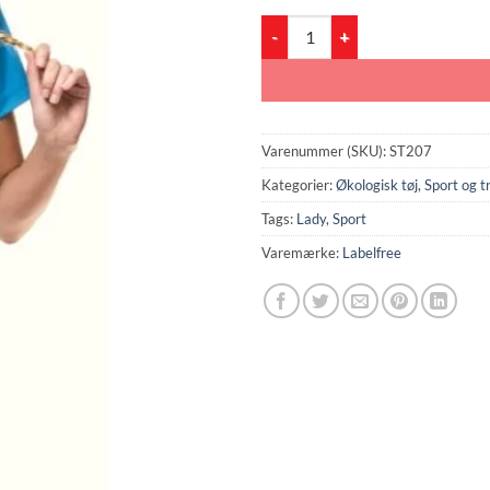
Lady Sport (ST207) antal
Varenummer (SKU):
ST207
Kategorier:
Økologisk tøj
,
Sport og t
Tags:
Lady
,
Sport
Varemærke:
Labelfree