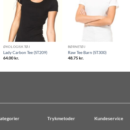
ØKOLOGISK TØJ
BØRNETØJ
Lady Carbon Tee (ST209)
Raw Tee Barn (ST300)
64.00
kr.
48.75
kr.
ategorier
Trykmetoder
Kundeservice