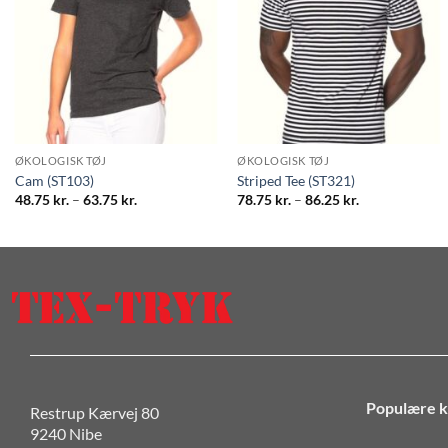
ØKOLOGISK TØJ
ØKOLOGISK TØJ
Cam (ST103)
Striped Tee (ST321)
Prisinterval:
Prisinterval:
48.75
kr.
–
63.75
kr.
78.75
kr.
–
86.25
kr.
48.75 kr.
78.75 kr.
til
til
63.75 kr.
86.25 kr.
Populære k
Restrup Kærvej 80
9240 Nibe