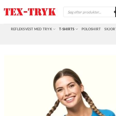
Fortsæt
Products
til
search
indhold
REFLEKSVEST MED TRYK
T-SHIRTS
POLOSHIRT
SKJOR