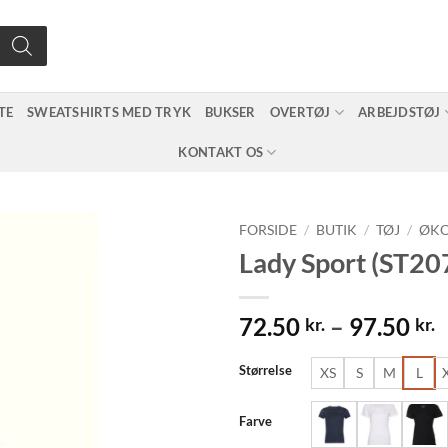
TE
SWEATSHIRTS MED TRYK
BUKSER
OVERTØJ
ARBEJDSTØJ
KONTAKT OS
FORSIDE
/
BUTIK
/
TØJ
/
ØKO
Lady Sport (ST20
P
72.50
–
97.50
kr.
kr.
7
t
Størrelse
XS
S
M
L
9
Farve