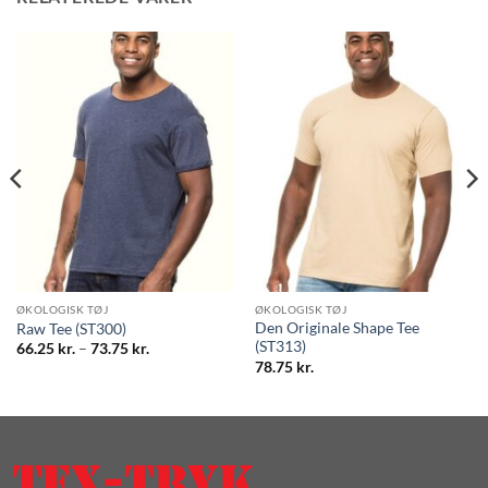
ØKOLOGISK TØJ
ØKOLOGISK TØJ
Den Originale Shape Tee
Raw Tee (ST300)
(ST313)
Prisinterval:
66.25
kr.
–
73.75
kr.
66.25 kr.
78.75
kr.
til
73.75 kr.