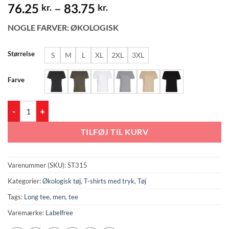
Prisinterval:
76.25
–
83.75
kr.
kr.
76.25 kr.
NOGLE FARVER: ØKOLOGISK
til
83.75 kr.
Størrelse
S
M
L
XL
2XL
3XL
Farve
Mens Long Tee (ST315) antal
TILFØJ TIL KURV
Varenummer (SKU):
ST315
Kategorier:
Økologisk tøj
,
T-shirts med tryk
,
Tøj
Tags:
Long tee
,
men
,
tee
Varemærke:
Labelfree