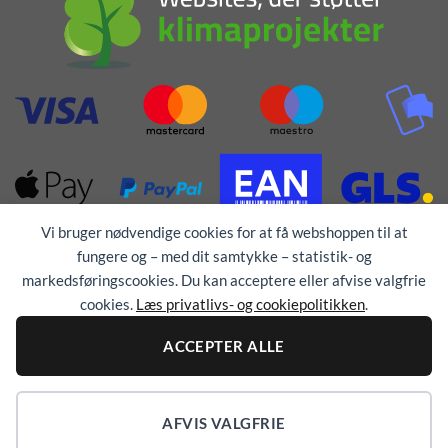
Vi bruger nødvendige cookies for at få webshoppen til at
fungere og – med dit samtykke – statistik- og
markedsføringscookies. Du kan acceptere eller afvise valgfrie
cookies.
Læs privatlivs- og cookiepolitikken
.
Alle rettigheder forbeholdes © 1976 - 2026
TEX-
ACCEPTER ALLE
TRYK
AFVIS VALGFRIE
COOKIEINDSTILLINGER