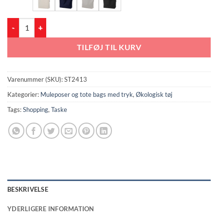
Super Shopping Taske 60 x 40 x 14 cm (ST2413) antal
TILFØJ TIL KURV
Varenummer (SKU):
ST2413
Kategorier:
Muleposer og tote bags med tryk
,
Økologisk tøj
Tags:
Shopping
,
Taske
BESKRIVELSE
YDERLIGERE INFORMATION