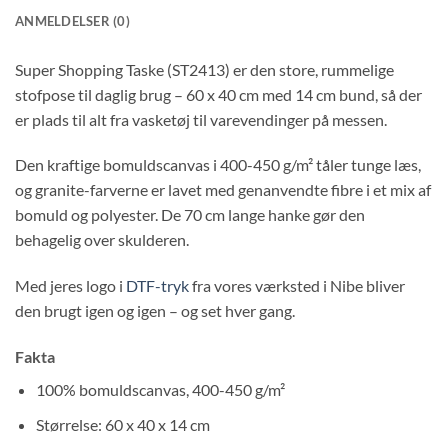
ANMELDELSER (0)
Super Shopping Taske (ST2413) er den store, rummelige
stofpose til daglig brug – 60 x 40 cm med 14 cm bund, så der
er plads til alt fra vasketøj til varevendinger på messen.
Den kraftige bomuldscanvas i 400-450 g/m² tåler tunge læs,
og granite-farverne er lavet med genanvendte fibre i et mix af
bomuld og polyester. De 70 cm lange hanke gør den
behagelig over skulderen.
Med jeres logo i
DTF-tryk
fra vores værksted i Nibe bliver
den brugt igen og igen – og set hver gang.
Fakta
100% bomuldscanvas, 400-450 g/m²
Størrelse: 60 x 40 x 14 cm