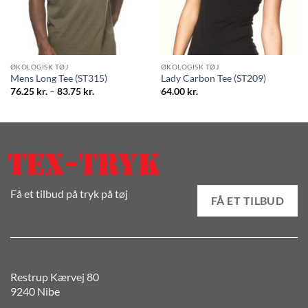
ØKOLOGISK TØJ
ØKOLOGISK TØJ
Mens Long Tee (ST315)
Lady Carbon Tee (ST209)
Prisinterval:
76.25
kr.
–
83.75
kr.
64.00
kr.
76.25 kr.
til
83.75 kr.
Få et tilbud på tryk på tøj
FÅ ET TILBUD
Restrup Kærvej 80
9240 Nibe