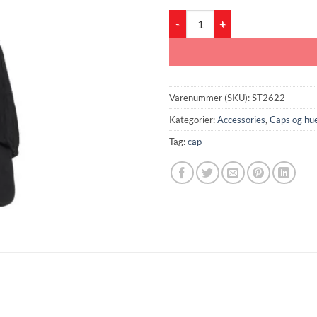
ST2622 Skate Cap antal
Varenummer (SKU):
ST2622
Kategorier:
Accessories
,
Caps og hu
Tag:
cap