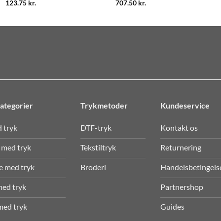
123.75
kr.
707.50
kr.
ategorier
Trykmetoder
Kundeservice
d tryk
DTF-tryk
Kontakt os
 med tryk
Tekstiltryk
Returnering
e med tryk
Broderi
Handelsbetingels
med tryk
Partnershop
med tryk
Guides