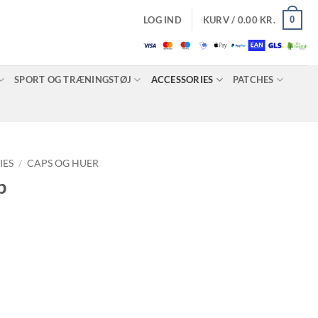
0
LOG IND
KURV /
0.00
KR.
SPORT OG TRÆNINGSTØJ
ACCESSORIES
PATCHES
IES
/
CAPS OG HUER
p