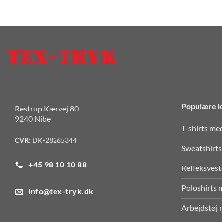
Populære k
Restrup Kærvej 80
9240 Nibe
T-shirts me
CVR:
DK-28265344
Sweatshirts
+45 98 10 10 88
Refleksvest
Poloshirts 
info@tex-tryk.dk
Arbejdstøj 