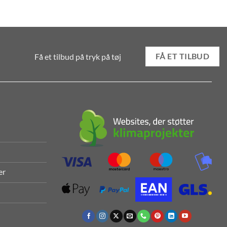
Få et tilbud på tryk på tøj
FÅ ET TILBUD
er