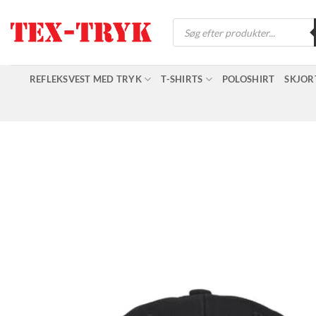
Fortsæt
Products
til
search
indhold
REFLEKSVEST MED TRYK
T-SHIRTS
POLOSHIRT
SKJOR