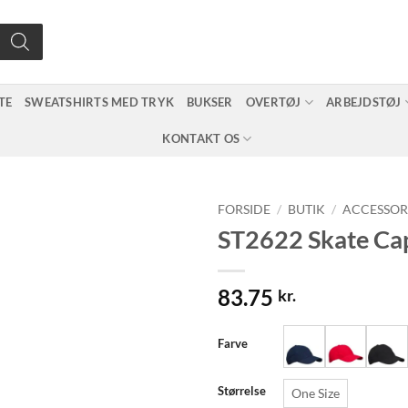
TE
SWEATSHIRTS MED TRYK
BUKSER
OVERTØJ
ARBEJDSTØJ
KONTAKT OS
FORSIDE
/
BUTIK
/
ACCESSOR
ST2622 Skate Ca
83.75
kr.
Farve
Størrelse
One Size