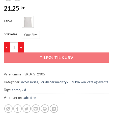
21.25
kr.
Farve
Størrelse
One Size
ST2305 Kids Apron antal
TILFØJ TIL KURV
Varenummer (SKU):
ST2305
Kategorier:
Accessories
,
Forklæder med tryk – til køkken, café og events
Tags:
apron
,
kid
Varemærke:
Labelfree