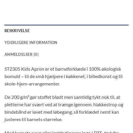
BESKRIVELSE
YDERLIGERE INFORMATION
ANMELDELSER (0)
ST2305 Kids Apron er et børneforklæde i 100% økologisk
bomuld – til de små hjælpere i køkkenet, i billedkunst og til
skole-hjem-arrangementer.
De 200 g/m² gør stoffet blødt men samtidig tykt nok til, at
pletterne har svært ved at trænge igennem. Nakkestrop og
bindebånd er lavet med løbegang, så forklædet nemt kan
justeres til barnets størrelse.
Med barnets navn eller institutionens logo i
DTF-tryk
fra