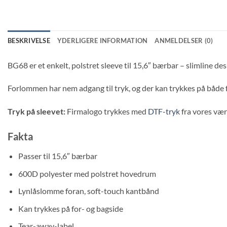
BESKRIVELSE
YDERLIGERE INFORMATION
ANMELDELSER (0)
BG68 er et enkelt, polstret sleeve til 15,6″ bærbar – slimline 
Forlommen har nem adgang til tryk, og der kan trykkes på både f
Tryk på sleevet:
Firmalogo trykkes med
DTF-tryk
fra vores vær
Fakta
Passer til 15,6″ bærbar
600D polyester med polstret hovedrum
Lynlåslomme foran, soft-touch kantbånd
Kan trykkes på for- og bagside
Tear-away-label