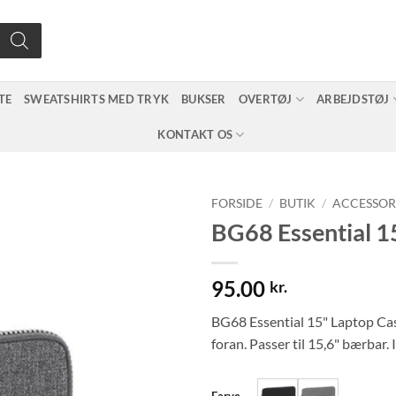
TE
SWEATSHIRTS MED TRYK
BUKSER
OVERTØJ
ARBEJDSTØJ
KONTAKT OS
FORSIDE
/
BUTIK
/
ACCESSOR
BG68 Essential 1
95.00
kr.
BG68 Essential 15" Laptop Ca
foran. Passer til 15,6" bærbar. I
Farve