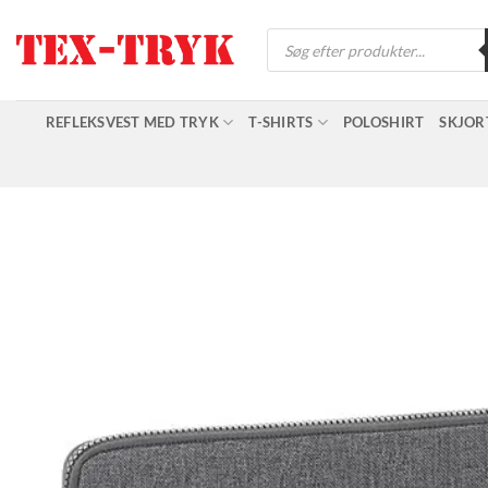
Fortsæt
Products
til
search
indhold
REFLEKSVEST MED TRYK
T-SHIRTS
POLOSHIRT
SKJOR