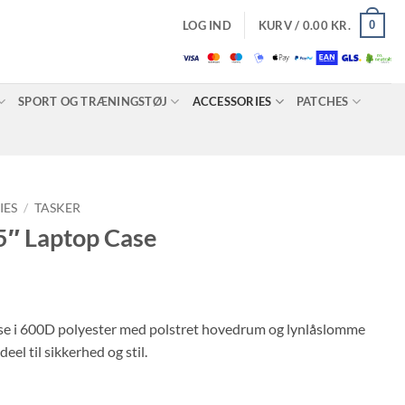
0
LOG IND
KURV /
0.00
KR.
SPORT OG TRÆNINGSTØJ
ACCESSORIES
PATCHES
IES
/
TASKER
5″ Laptop Case
se i 600D polyester med polstret hovedrum og lynlåslomme
deel til sikkerhed og stil.