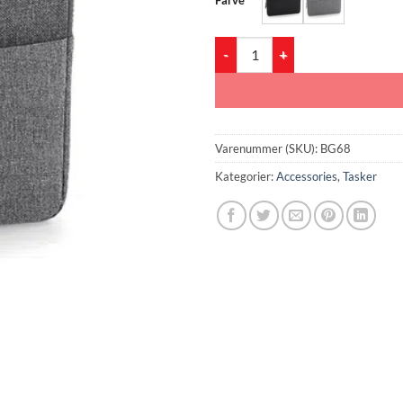
BG68 Essential 15" Laptop Case a
Varenummer (SKU):
BG68
Kategorier:
Accessories
,
Tasker