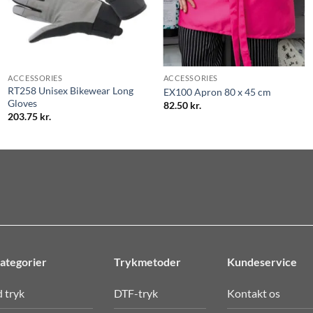
ACCESSORIES
ACCESSORIES
RT258 Unisex Bikewear Long
EX100 Apron 80 x 45 cm
Gloves
82.50
kr.
203.75
kr.
ategorier
Trykmetoder
Kundeservice
d tryk
DTF-tryk
Kontakt os