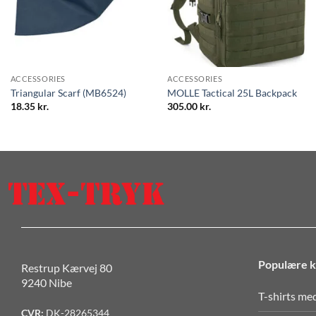
ACCESSORIES
ACCESSORIES
Triangular Scarf (MB6524)
MOLLE Tactical 25L Backpack
18.35
kr.
305.00
kr.
Populære k
Restrup Kærvej 80
9240 Nibe
T-shirts me
CVR:
DK-28265344