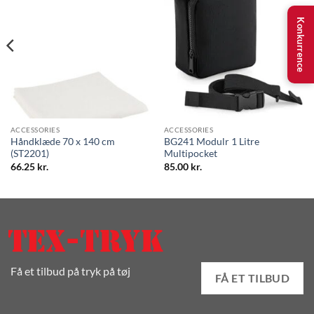
Konkurrence
ACCESSORIES
ACCESSORIES
Håndklæde 70 x 140 cm
BG241 Modulr 1 Litre
(ST2201)
Multipocket
66.25
kr.
85.00
kr.
Få et tilbud på tryk på tøj
FÅ ET TILBUD