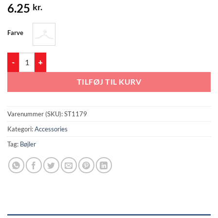
6.25
kr.
Farve
ST1179 Bøjler til mini T-shirts antal
TILFØJ TIL KURV
Varenummer (SKU):
ST1179
Kategori:
Accessories
Tag:
Bøjler