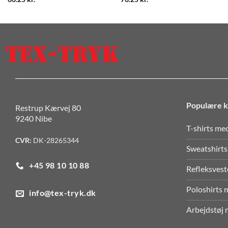
Populære k
Restrup Kærvej 80
9240 Nibe
T-shirts me
CVR:
DK-28265344
Sweatshirts
+45 98 10 10 88
Refleksvest
Poloshirts 
info@tex-tryk.dk
Arbejdstøj 