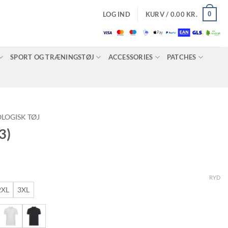
0
LOG IND
KURV /
0.00
KR.
SPORT OG TRÆNINGSTØJ
ACCESSORIES
PATCHES
LOGISK TØJ
3)
RYD
2XL
3XL