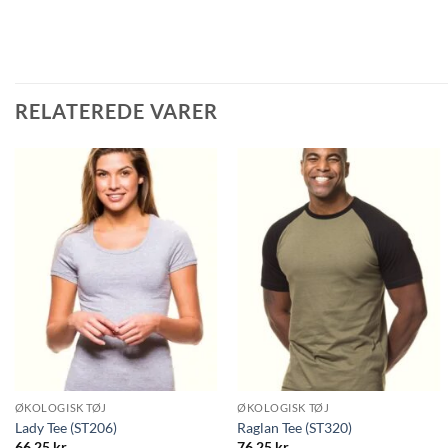
RELATEREDE VARER
ØKOLOGISK TØJ
ØKOLOGISK TØJ
Lady Tee (ST206)
Raglan Tee (ST320)
66.25
kr.
76.25
kr.