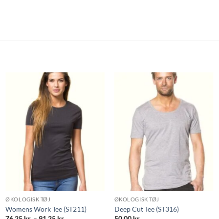
ØKOLOGISK TØJ
ØKOLOGISK TØJ
Womens Work Tee (ST211)
Deep Cut Tee (ST316)
Prisinterval:
76.25
kr.
–
91.25
kr.
50.00
kr.