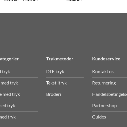
76.25 kr.
til
91.25 kr.
ategorier
Trykmetoder
Kundeservice
d tryk
DTF-tryk
Kontakt os
 med tryk
Tekstiltryk
Returnering
e med tryk
Broderi
Handelsbetingels
med tryk
Partnershop
med tryk
Guides