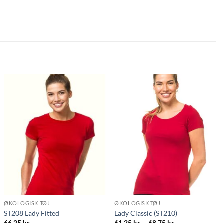
ØKOLOGISK TØJ
ØKOLOGISK TØJ
ST208 Lady Fitted
Lady Classic (ST210)
Prisinterval:
66.25
kr.
61.25
kr.
–
68.75
kr.