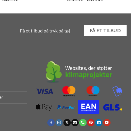
61.25 kr.
til
68.75 kr.
Få et tilbud på tryk på tøj
FÅ ET TILBUD
er