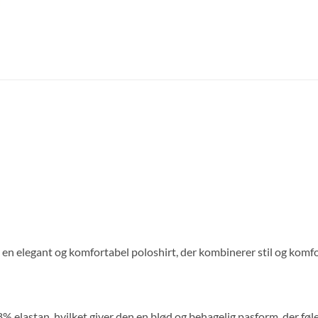
 elegant og komfortabel poloshirt, der kombinerer stil og komfo
 elastan, hvilket giver den en blød og behagelig pasform, der fø