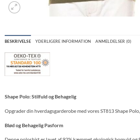
BESKRIVELSE
YDERLIGERE INFORMATION
ANMELDELSER (0)
Shape Polo: Stilfuld og Behagelig
Opgrader din hverdagsgarderobe med vores ST813 Shape Polo, en
Blød og Behagelig Pasform
Denne poloshirt er lavet af 92% kæmmet økologisk bomuld og 8%