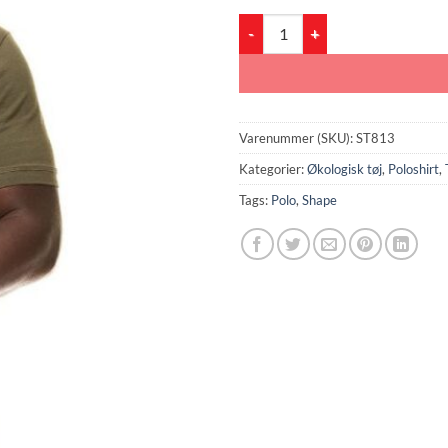
Shape Polo (ST813) antal
Varenummer (SKU):
ST813
Kategorier:
Økologisk tøj
,
Poloshirt
,
Tags:
Polo
,
Shape