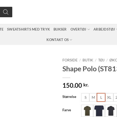
TE
SWEATSHIRTS MED TRYK
BUKSER
OVERTØJ
ARBEJDSTØJ
KONTAKT OS
FORSIDE
/
BUTIK
/
TØJ
/
ØKO
Shape Polo (ST81
150.00
kr.
Størrelse
S
M
L
XL
Farve