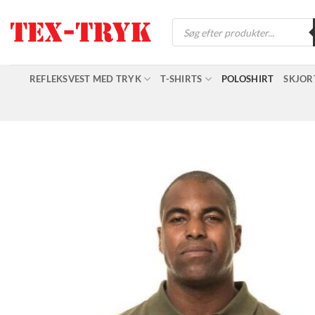
Fortsæt
Products
til
search
indhold
REFLEKSVEST MED TRYK
T-SHIRTS
POLOSHIRT
SKJOR