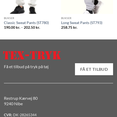
BUKSER
BUKSER
Classic Sweat Pants (ST780)
Long Sweat Pants (ST793)
Prisinterval:
190.00
kr.
–
202.50
kr.
258.75
kr.
190.00 kr.
til
202.50 kr.
Få et tilbud på tryk på tøj
FÅ ET TILBUD
Restrup Kærvej 80
9240 Nibe