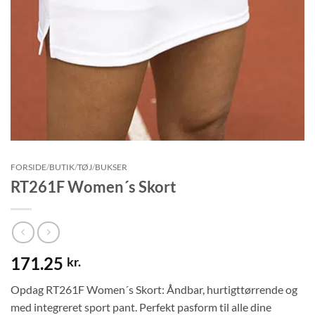
kan altid afmelde igen.
FORSIDE
/
BUTIK
/
TØJ
/
BUKSER
RT261F Women´s Skort
171.25
kr.
Opdag RT261F Women´s Skort: Åndbar, hurtigttørrende
og med integreret sport pant. Perfekt pasform til alle dine