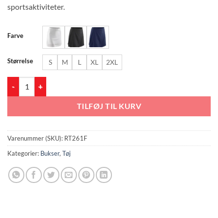
sportsaktiviteter.
Farve
Størrelse
S
M
L
XL
2XL
RT261F Women´s Skort antal
TILFØJ TIL KURV
Varenummer (SKU):
RT261F
Kategorier:
Bukser
,
Tøj