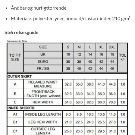
Sideslidser, flad elastiklinning, slim fit
Åndbar og hurtigttørrende
Materiale: polyester-yder, bomuld/elastan-inder, 210
g/m²
Størrelsesguide