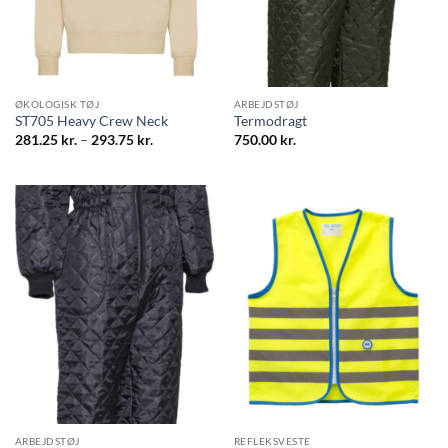
ØKOLOGISK TØJ
ARBEJDSTØJ
ST705 Heavy Crew Neck
Termodragt
Prisinterval:
281.25
kr.
–
293.75
kr.
750.00
kr.
281.25 kr.
til
293.75 kr.
ARBEJDSTØJ
REFLEKSVESTE