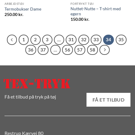
ARBEJDSTØJ
FORTRYKT TØJ
Nuttet-Nutte – T-shirt med
Termobukser Dame
egern
250.00
kr.
150.00
kr.
1
2
3
…
31
32
33
34
35
36
37
…
56
57
58
Få et tilbud på tryk på tøj
FÅ ET TILBUD
Restrup Kærvej 80