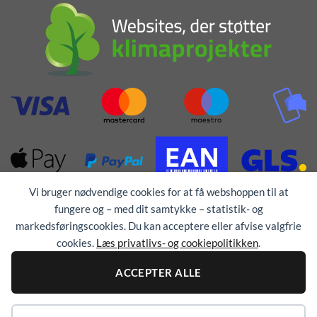
Vi bruger nødvendige cookies for at få webshoppen til at
fungere og – med dit samtykke – statistik- og
markedsføringscookies. Du kan acceptere eller afvise valgfrie
cookies.
Læs privatlivs- og cookiepolitikken
.
Alle rettigheder forbeholdes © 1976 - 2026
TEX-
ACCEPTER ALLE
TRYK