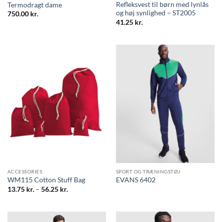
Refleksvest til børn med lynlås
Termodragt dame
og høj synlighed – ST2005
750.00
kr.
41.25
kr.
ACCESSORIES
SPORT OG TRÆNINGSTØJ
WM115 Cotton Stuff Bag
EVANS 6402
Prisinterval:
13.75
kr.
–
56.25
kr.
13.75 kr.
til
56.25 kr.