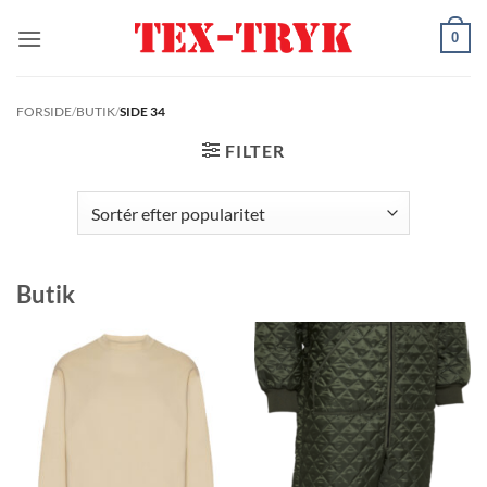
Fortsæt
0
til
indhold
FORSIDE
/
BUTIK
/
SIDE 34
FILTER
Butik