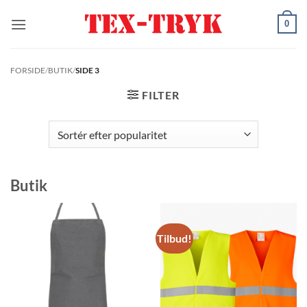
Fortsæt
0
til
indhold
FORSIDE
/
BUTIK
/
SIDE 3
FILTER
Butik
Tilbud!