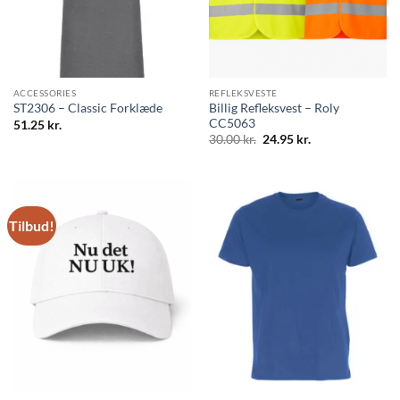
ACCESSORIES
REFLEKSVESTE
Billig Refleksvest – Roly
ST2306 – Classic Forklæde
CC5063
51.25
kr.
Den
Den
30.00
kr.
24.95
kr.
oprindelige
aktuelle
pris
pris
var:
er:
30.00 kr..
24.95 kr..
Tilbud!