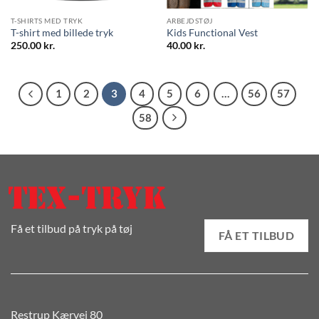
T-SHIRTS MED TRYK
ARBEJDSTØJ
T-shirt med billede tryk
Kids Functional Vest
250.00
kr.
40.00
kr.
1
2
3
4
5
6
…
56
57
58
Få et tilbud på tryk på tøj
FÅ ET TILBUD
Restrup Kærvej 80