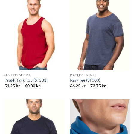
ØKOLOGISK TØJ
ØKOLOGISK TØJ
Pragh Tank Top (ST501)
Raw Tee (ST300)
Prisinterval:
Prisinterval:
51.25
kr.
–
60.00
kr.
66.25
kr.
–
73.75
kr.
51.25 kr.
66.25 kr.
til
til
60.00 kr.
73.75 kr.