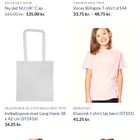
NU ER DET NUUK
T-SHIRTS MED TRYK
Nu det NU UK! Cap
Vores Billigste T-shirt st144
Den
Den
Prisinterval:
165.00
kr.
135.00
kr.
33.75
kr.
–
48.75
kr.
oprindelige
aktuelle
33.75 kr.
pris
pris
til
var:
er:
48.75 kr.
165.00 kr..
135.00 kr..
MULEPOSER OG TOTE BAGS MED TRYK
BØRNETØJ
Indkøbspose med Lang Hank 38
Klassisk t-shirt tøj børn (ST101)
x 42 cm (ST2416)
41.25
kr.
16.25
kr.