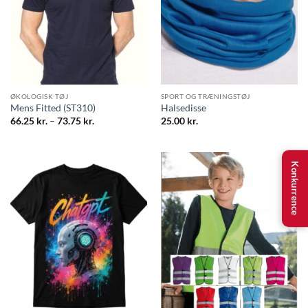
ØKOLOGISK TØJ
SPORT OG TRÆNINGSTØJ
Mens Fitted (ST310)
Halsedisse
Prisinterval:
66.25
kr.
–
73.75
kr.
25.00
kr.
66.25 kr.
til
73.75 kr.
Konkurrence