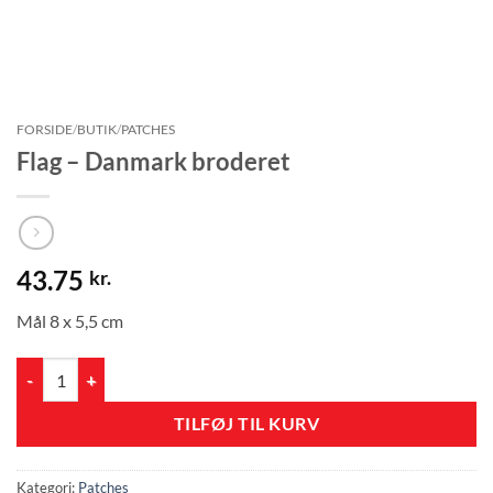
FORSIDE
/
BUTIK
/
PATCHES
Flag – Danmark broderet
43.75
kr.
Mål 8 x 5,5 cm
Flag – Danmark broderet antal
TILFØJ TIL KURV
Kategori:
Patches