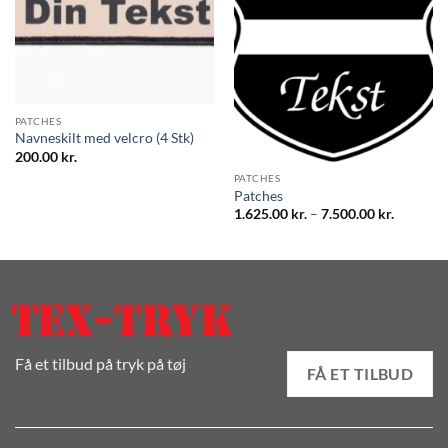
PATCHES
Navneskilt med velcro (4 Stk)
200.00
kr.
PATCHES
Patches
Prisinter
1.625.00
kr.
–
7.500.00
kr.
1.625.00 
til
7.500.00 
Få et tilbud på tryk på tøj
FÅ ET TILBUD