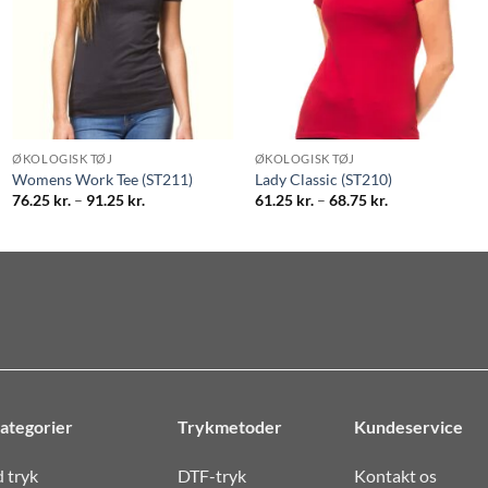
ØKOLOGISK TØJ
ØKOLOGISK TØJ
Womens Work Tee (ST211)
Lady Classic (ST210)
Prisinterval:
Prisinterval:
76.25
kr.
–
91.25
kr.
61.25
kr.
–
68.75
kr.
76.25 kr.
61.25 kr.
til
til
91.25 kr.
68.75 kr.
ategorier
Trykmetoder
Kundeservice
d tryk
DTF-tryk
Kontakt os