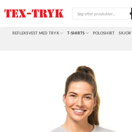
Fortsæt
Products
til
search
indhold
REFLEKSVEST MED TRYK
T-SHIRTS
POLOSHIRT
SKJOR