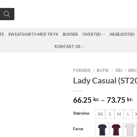
TE
SWEATSHIRTS MED TRYK
BUKSER
OVERTØJ
ARBEJDSTØJ
KONTAKT OS
FORSIDE
/
BUTIK
/
TØJ
/
ØKO
Lady Casual (ST2
P
66.25
–
73.75
kr.
kr.
6
t
Størrelse
XS
S
M
L
7
Farve