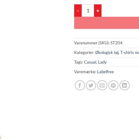
Lady Casual (ST204) antal
Varenummer (SKU):
ST204
Kategorier:
Økologisk tøj
,
T-shirts m
Tags:
Casual
,
Lady
Varemærke:
Labelfree