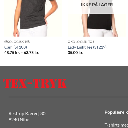
IKKE PÅ LAGER
ØKOLOGISK TØJ
ØKOLOGISK TØJ
Cam (ST103)
Lady Light Tee (ST219)
Prisinterval:
48.75
kr.
–
63.75
kr.
35.00
kr.
48.75 kr.
til
63.75 kr.
Populære k
Restrup Kærvej 80
9240 Nibe
T-shirts me