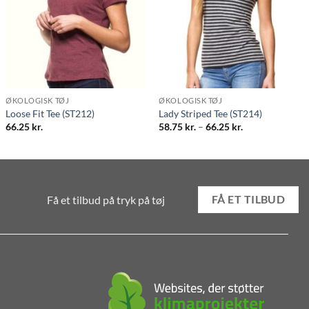
ØKOLOGISK TØJ
ØKOLOGISK TØJ
Loose Fit Tee (ST212)
Lady Striped Tee (ST214)
Prisinterval:
66.25
kr.
58.75
kr.
–
66.25
kr.
58.75 kr.
til
66.25 kr.
Få et tilbud på tryk på tøj
FÅ ET TILBUD