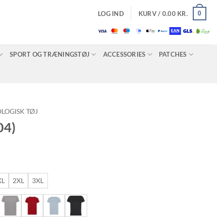
0
LOG IND
KURV /
0.00
KR.
SPORT OG TRÆNINGSTØJ
ACCESSORIES
PATCHES
LOGISK TØJ
04)
risinterval:
6.25 kr.
il
XL
2XL
3XL
3.75 kr.