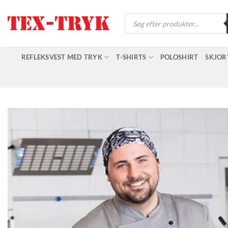
Fortsæt
Products
til
search
indhold
REFLEKSVEST MED TRYK
T-SHIRTS
POLOSHIRT
SKJOR