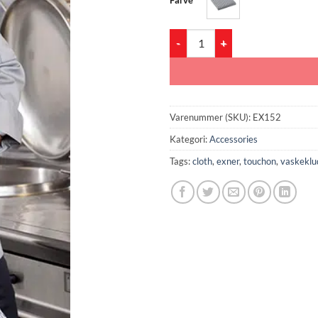
EX152 Touchon Cloth (5 Pair Pack
Varenummer (SKU):
EX152
Kategori:
Accessories
Tags:
cloth
,
exner
,
touchon
,
vaskeklu