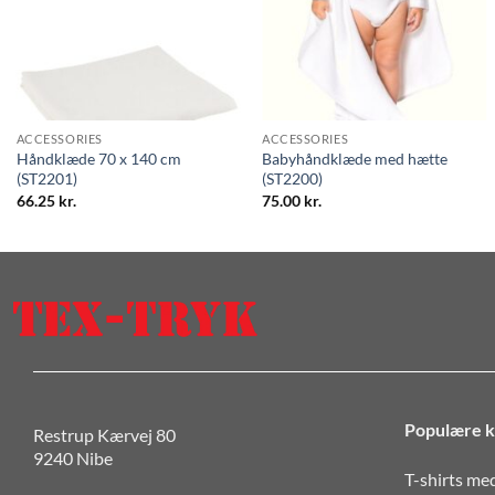
ACCESSORIES
ACCESSORIES
Håndklæde 70 x 140 cm
Babyhåndklæde med hætte
(ST2201)
(ST2200)
66.25
kr.
75.00
kr.
Populære k
Restrup Kærvej 80
9240 Nibe
T-shirts me