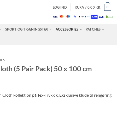
0
LOG IND
KURV /
0.00
KR.
SPORT OG TRÆNINGSTØJ
ACCESSORIES
PATCHES
IES
oth (5 Pair Pack) 50 x 100 cm
oth kollektion på Tex-Tryk.dk. Eksklusive klude til rengøring.