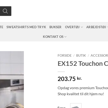
TE
SWEATSHIRTS MED TRYK
BUKSER
OVERTØJ
ARBEJDSTØJ
KONTAKT OS
FORSIDE
/
BUTIK
/
ACCESSOR
EX152 Touchon Cl
203.75
kr.
Opdag vores premium Touchon Cl
Shop kvalitet til dit hjem nu!
Farve