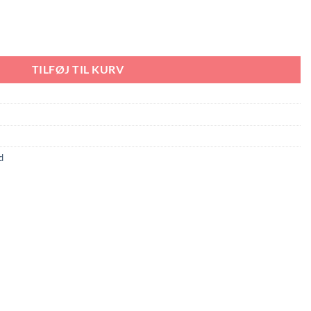
) 50 x 100 cm antal
TILFØJ TIL KURV
d