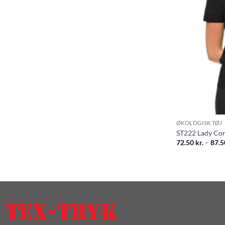
ØKOLOGISK TØJ
ST222 Lady Co
72.50
kr.
–
87.