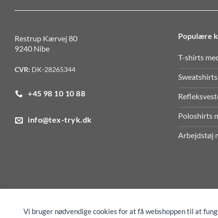
Populære k
Restrup Kærvej 80
9240 Nibe
T-shirts me
CVR:
DK-28265344
Sweatshirts
+45 98 10 10 88
Refleksvest
Poloshirts 
info@tex-tryk.dk
Arbejdstøj 
Vi bruger nødvendige cookies for at få webshoppen til at fun
COOKIEINDSTILLINGER