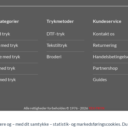
ategorier
Trykmetoder
Kundeservice
d tryk
DTF-tryk
Kontakt os
 med tryk
Tekstiltryk
Returnering
e med tryk
Broderi
Handelsbetingels
med tryk
Partnershop
med tryk
Guides
Alle rettigheder forbeholdes © 1976 - 2026
TEX-TRYK
gere og – med dit samtykke – statistik- og markedsføringscookies. Du