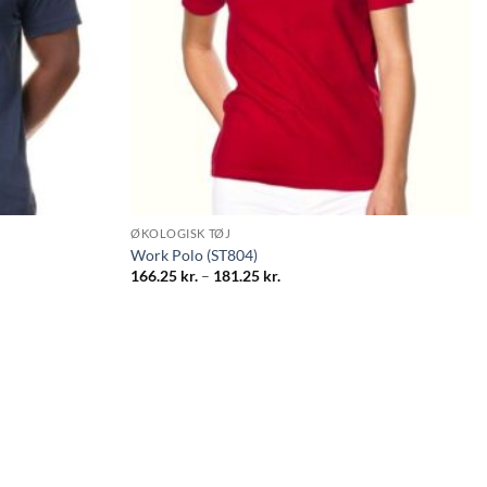
ØKOLOGISK TØJ
Work Polo (ST804)
Prisinterval:
166.25
kr.
–
181.25
kr.
166.25 kr.
til
181.25 kr.