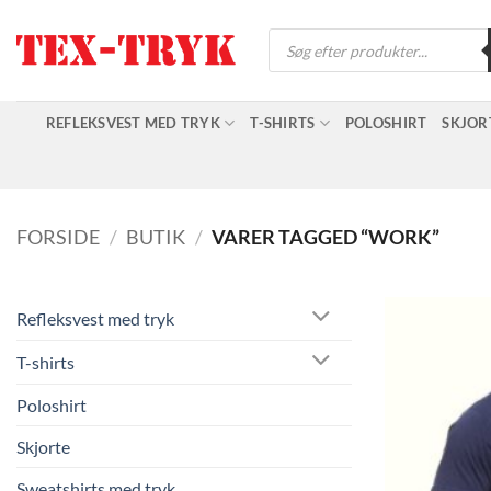
Fortsæt
Products
til
search
indhold
REFLEKSVEST MED TRYK
T-SHIRTS
POLOSHIRT
SKJOR
FORSIDE
/
BUTIK
/
VARER TAGGED “WORK”
Refleksvest med tryk
T-shirts
Poloshirt
Skjorte
Sweatshirts med tryk