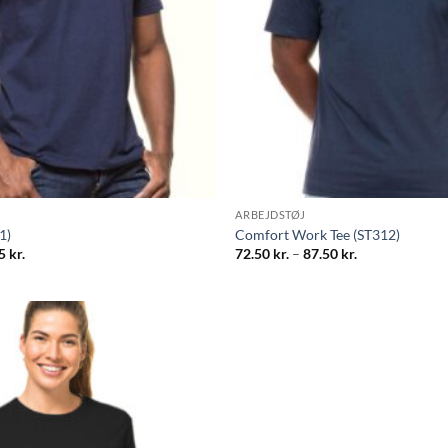
ARBEJDSTØJ
1)
Comfort Work Tee (ST312)
Prisinterval:
Prisinterval:
25
kr.
72.50
kr.
–
87.50
kr.
81.25 kr.
72.50 kr.
til
til
96.25 kr.
87.50 kr.