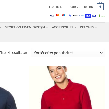
0
LOG IND
KURV /
0.00
KR.
SPORT OG TRÆNINGSTØJ
ACCESSORIES
PATCHES
Sorteret
iser 4 resultater
efter
popularitet