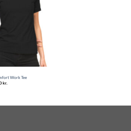
mfort Work Tee
Prisinterval:
50
kr.
72.50 kr.
til
87.50 kr.