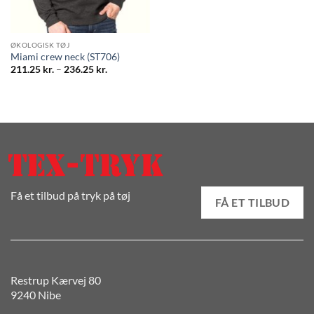
ØKOLOGISK TØJ
Miami crew neck (ST706)
Prisinterval:
211.25
kr.
–
236.25
kr.
211.25 kr.
til
236.25 kr.
Få et tilbud på tryk på tøj
FÅ ET TILBUD
Restrup Kærvej 80
9240 Nibe