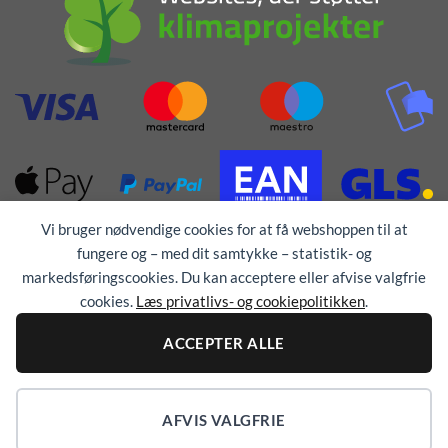
Vi bruger nødvendige cookies for at få webshoppen til at
fungere og – med dit samtykke – statistik- og
markedsføringscookies. Du kan acceptere eller afvise valgfrie
cookies.
Læs privatlivs- og cookiepolitikken
.
Alle rettigheder forbeholdes © 1976 - 2026
TEX-
ACCEPTER ALLE
TRYK
AFVIS VALGFRIE
COOKIEINDSTILLINGER